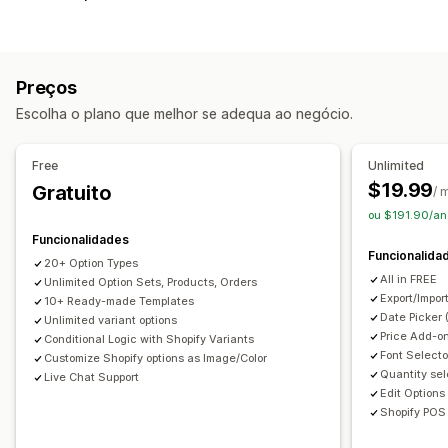
Caixas de verificação
Paletas
Lógica condicional
Tipos de letra
Datas
Menus pendentes
Carregamento de ficheiros
Várias seleções
Números
Preços
Botões de rádio
Texto personalizado
Papel de embrulho
Escolha o plano que melhor se adequa ao negócio.
CSS personalizado
HTML personalizado
Pré-visualização
Tradução
Importar e exportar
Apresentação de variantes
Free
Unlimited
Preços
$19.99
Gratuito
/ 
Preços personalizados
Suplementos
ou $191.90/an
Sobretaxas de variantes
Cobranças de configuração
Funcionalidades
Funcionalida
Sobretaxas de prémio
20+ Option Types
All in FREE
Unlimited Option Sets, Products, Orders
Inventário
Export/Impor
10+ Ready-made Templates
Date Picker 
Unlimited variant options
Ocultar o que não há em stock
Atualizações automáticas
Price Add-on
Conditional Logic with Shopify Variants
Font Selecto
Customize Shopify options as Image/Color
Quantity sel
Live Chat Support
Edit Options
Shopify POS 