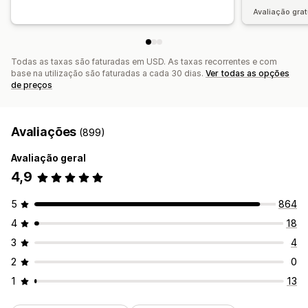
Avaliação grat
Todas as taxas são faturadas em USD. As taxas recorrentes e com
base na utilização são faturadas a cada 30 dias.
Ver todas as opções
de preços
Avaliações
(899)
Avaliação geral
4,9
5
864
4
18
3
4
2
0
1
13