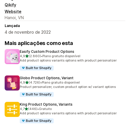
Qikify
Website
Hanoi, VN
Lançada
4 de novembro de 2022
Mais aplicações como esta
Easify Custom Product Options
de 5 estrelas
4,9
(2.860)
•
Plano gratuito disponível
2860 total de avaliações
Add product options variants options with product personalizer
Built for Shopify
Globo Product Options, Variant
de 5 estrelas
4,9
(4.726)
•
Plano gratuito disponível
4726 total de avaliações
Product personalizer, custom product option w/ variant options
Built for Shopify
King Product Options, Variants
de 5 estrelas
4,7
(446)
•
Gratuito
446 total de avaliações
Add product options variants options with product personalizer
Built for Shopify