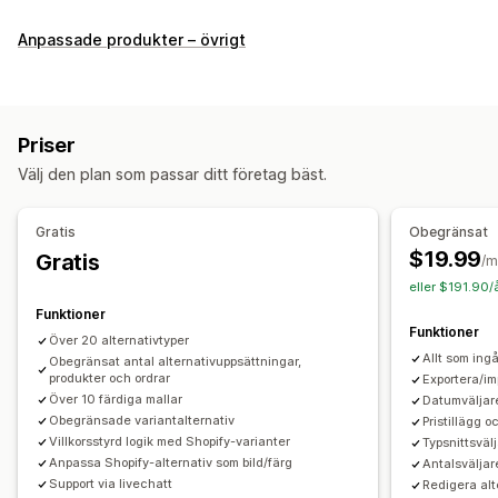
Anpassning
Anpassade produkter – övrigt
Kryssrutor
Prover
Villkorlig logik
Teckensnitt
Datum
Rullgardinslistor
Filuppladdning
Flera val
Siffror
Alternativknappar
Anpassad text
Presentinslagning
Priser
Anpassad CSS
Anpassad HTML
Förhandsgranskning
Välj den plan som passar ditt företag bäst.
Översättning
Import och export
Variantvisning
Priser
Gratis
Obegränsat
Anpassad prissättning
Tillägg
$19.99
Gratis
/m
Tilläggsavgifter för varianter
Konfigurationsavgifter
eller $191.90/
Tilläggsavgift
Funktioner
Funktioner
Över 20 alternativtyper
Lager
Allt som ingå
Obegränsat antal alternativuppsättningar,
produkter och ordrar
Dölj slutsålda
Automatiska uppdateringar
Exportera/im
Över 10 färdiga mallar
Datumväljare
Obegränsade variantalternativ
Pristillägg o
Villkorsstyrd logik med Shopify-varianter
Typsnittsvälj
Anpassa Shopify-alternativ som bild/färg
Antalsväljar
Support via livechatt
Redigera alt