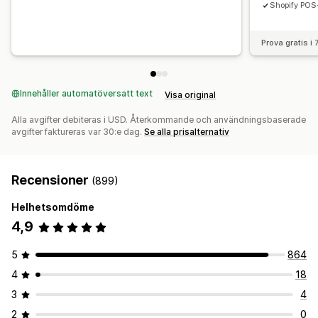
Shopify POS
Prova gratis i
Innehåller automatöversatt text
Visa original
Alla avgifter debiteras i USD. Återkommande och användningsbaserade
avgifter faktureras var 30:e dag.
Se alla prisalternativ
Recensioner
(899)
Helhetsomdöme
4,9
5
864
4
18
3
4
2
0