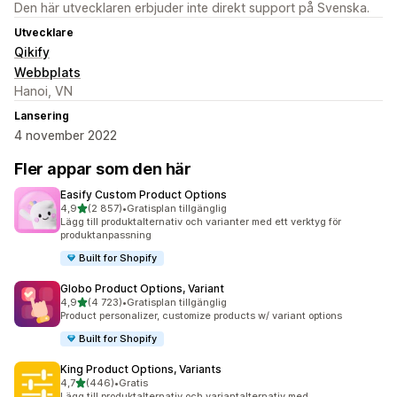
Den här utvecklaren erbjuder inte direkt support på Svenska.
Utvecklare
Qikify
Webbplats
Hanoi, VN
Lansering
4 november 2022
Fler appar som den här
Easify Custom Product Options
av 5 stjärnor
4,9
(2 857)
•
Gratisplan tillgänglig
2857 recensioner totalt
Lägg till produktalternativ och varianter med ett verktyg för
produktanpassning
Built for Shopify
Globo Product Options, Variant
av 5 stjärnor
4,9
(4 723)
•
Gratisplan tillgänglig
4723 recensioner totalt
Product personalizer, customize products w/ variant options
Built for Shopify
King Product Options, Variants
av 5 stjärnor
4,7
(446)
•
Gratis
446 recensioner totalt
Lägg till produktalternativ och variantalternativ med