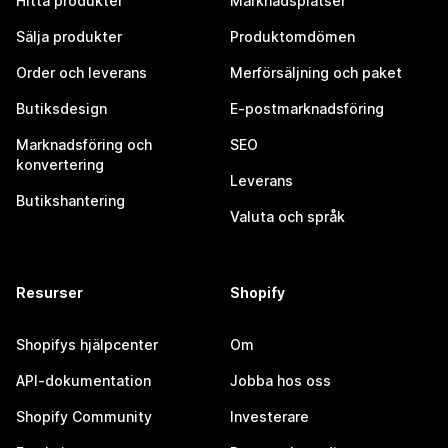
Hitta produkter
Marknadsplatser
Sälja produkter
Produktomdömen
Order och leverans
Merförsäljning och paket
Butiksdesign
E-postmarknadsföring
Marknadsföring och
SEO
konvertering
Leverans
Butikshantering
Valuta och språk
Resurser
Shopify
Shopifys hjälpcenter
Om
API-dokumentation
Jobba hos oss
Shopify Community
Investerare