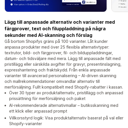
Lägg till anpassade alternativ och varianter med
färgprover, text och filuppladdning på några
sekunder med AI-skanning och förslag
Gå bortom Shopifys gräns på 100 varianter. Låt kunder
anpassa produkter med över 25 flexibla alternativtyper:
textrutor, bild- och färgprover, fil- och bilduppladdningar,
datum- och tidsväljare med mera. Lägg till anpassade fält med
pristillägg eller särskilda avgifter för gravyr, presentinslagning,
expresshantering och fraktskydd. Från enkla anpassade
varianter till avancerad personalisering – AI-driven skanning
och mallrekommendationer omvandlar alternativ till
merförsäljning. Fullt kompatibelt med Shopify-rabatter i kassan.
Över 30 typer av produktalternativ, pristillägg och anpassad
prissättning för merförsäljning och paket
AI-rekommenderade alternativmallar – butiksskanning med
ett klick eller anpassad prompt
Villkorsstyrd logik: Visa produktalternativ baserat på val eller
Shopify-varianter