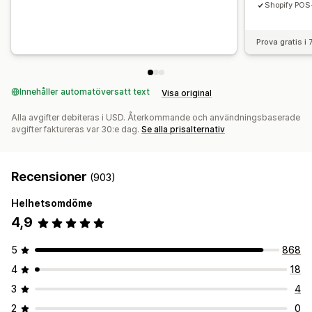
Shopify POS
Prova gratis i
Innehåller automatöversatt text
Visa original
Alla avgifter debiteras i USD. Återkommande och användningsbaserade
avgifter faktureras var 30:e dag.
Se alla prisalternativ
Recensioner
(903)
Helhetsomdöme
4,9
5
868
4
18
3
4
2
0