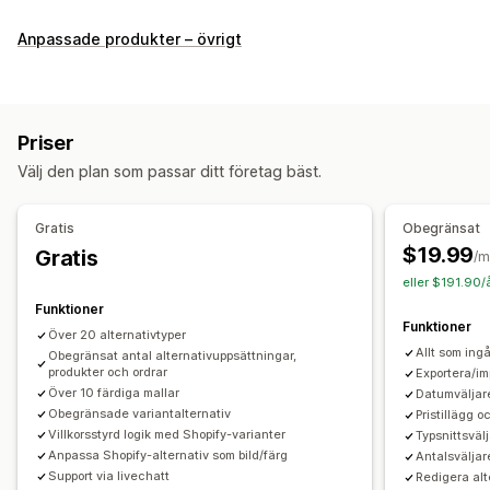
Anpassning
Anpassade produkter – övrigt
Kryssrutor
Prover
Villkorlig logik
Teckensnitt
Datum
Rullgardinslistor
Filuppladdning
Flera val
Siffror
Alternativknappar
Anpassad text
Presentinslagning
Priser
Anpassad CSS
Anpassad HTML
Förhandsgranskning
Välj den plan som passar ditt företag bäst.
Översättning
Import och export
Variantvisning
Priser
Gratis
Obegränsat
Anpassad prissättning
Tillägg
$19.99
Gratis
/m
Tilläggsavgifter för varianter
Konfigurationsavgifter
eller $191.90/
Tilläggsavgift
Funktioner
Funktioner
Över 20 alternativtyper
Lager
Allt som ingå
Obegränsat antal alternativuppsättningar,
produkter och ordrar
Dölj slutsålda
Automatiska uppdateringar
Exportera/im
Över 10 färdiga mallar
Datumväljare
Obegränsade variantalternativ
Pristillägg o
Villkorsstyrd logik med Shopify-varianter
Typsnittsvälj
Anpassa Shopify-alternativ som bild/färg
Antalsväljar
Support via livechatt
Redigera alt