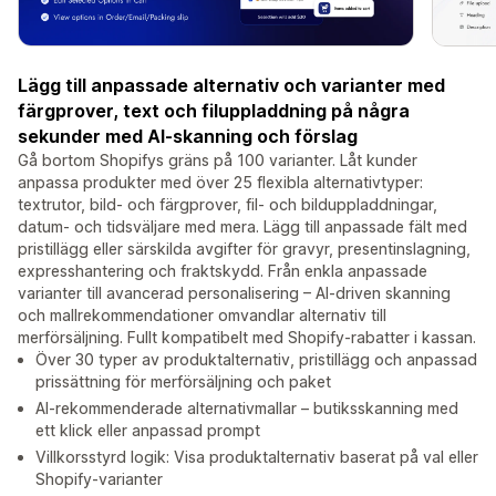
Lägg till anpassade alternativ och varianter med
färgprover, text och filuppladdning på några
sekunder med AI-skanning och förslag
Gå bortom Shopifys gräns på 100 varianter. Låt kunder
anpassa produkter med över 25 flexibla alternativtyper:
textrutor, bild- och färgprover, fil- och bilduppladdningar,
datum- och tidsväljare med mera. Lägg till anpassade fält med
pristillägg eller särskilda avgifter för gravyr, presentinslagning,
expresshantering och fraktskydd. Från enkla anpassade
varianter till avancerad personalisering – AI-driven skanning
och mallrekommendationer omvandlar alternativ till
merförsäljning. Fullt kompatibelt med Shopify-rabatter i kassan.
Över 30 typer av produktalternativ, pristillägg och anpassad
prissättning för merförsäljning och paket
AI-rekommenderade alternativmallar – butiksskanning med
ett klick eller anpassad prompt
Villkorsstyrd logik: Visa produktalternativ baserat på val eller
Shopify-varianter