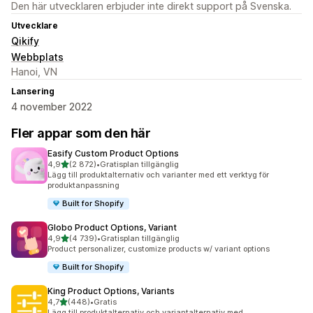
Den här utvecklaren erbjuder inte direkt support på Svenska.
Utvecklare
Qikify
Webbplats
Hanoi, VN
Lansering
4 november 2022
Fler appar som den här
Easify Custom Product Options
av 5 stjärnor
4,9
(2 872)
•
Gratisplan tillgänglig
2872 recensioner totalt
Lägg till produktalternativ och varianter med ett verktyg för
produktanpassning
Built for Shopify
Globo Product Options, Variant
av 5 stjärnor
4,9
(4 739)
•
Gratisplan tillgänglig
4739 recensioner totalt
Product personalizer, customize products w/ variant options
Built for Shopify
King Product Options, Variants
av 5 stjärnor
4,7
(448)
•
Gratis
448 recensioner totalt
Lägg till produktalternativ och variantalternativ med