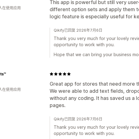
This app is powerful but still very user
 人在使用应用
different option sets and apply them t
logic feature is especially useful for
Qikify已回复 2026年7月6日
Thank you very much for your lovely revie
opportunity to work with you.
Hope that we can bring your business mor
ts™️
Great app for stores that need more tha
 人在使用应用
We were able to add text fields, dro
without any coding. It has saved us a 
pages.
Qikify已回复 2026年7月6日
Thank you very much for your lovely revie
opportunity to work with you.