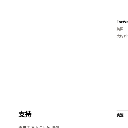
FoxWis
美国
大约1
支持
资源
应用支持由 Qikify 提供。