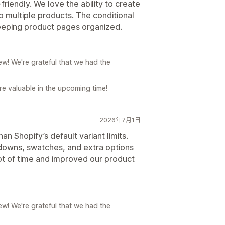
-friendly. We love the ability to create
o multiple products. The conditional
 keeping product pages organized.
w! We're grateful that we had the
e valuable in the upcoming time!
2026年7月1日
n Shopify’s default variant limits.
pdowns, swatches, and extra options
lot of time and improved our product
w! We're grateful that we had the