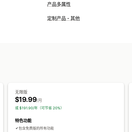
产品多属性
自定义
定制产品 - 其他
复选框
样本
条件逻辑
字体
日期
下
自定义文本
礼品包装
自定义 CSS
自定
多属性显示
定价
自定义定价
附加服务
多属性附加费用
库存
隐藏缺货商品
自动更新
无限版
$19.99
/月
或 $191.90/年（可节省 20%）
特色功能
包含免费版的所有功能