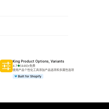
King Product Options, Variants
星（满分 5 星）
4.7
(446)
•
免费
总共 446 条评论
使用产品个性化工具添加产品选项和多属性选项
Built for Shopify