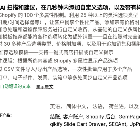
 AI 扫描和建议，在几秒钟内添加自定义选项，以及带
Shopify 的 100 个多属性限制。利用 25 种以上的灵活选
日期/时间选择器等），让客户畅享个性化产品。添加带有价格
加急处理和运输保障服务进行自定义收费。从基础的自定义多属性
和模板推荐都能将各种选项转化为额外销量——且在结账时完全兼容 S
供 30 多种产品选项类型、价格附加项，以及用于追加销售和捆
I 推荐选项模板——支持一键式商店扫描或自定义提示
件逻辑：根据所选内容或 Shopify 多属性显示产品选项
过 CSV 文件导入/导出产品选项，一次性批量应用于多个产品
订单、电子邮件、发票、装箱单等多处同步自定义产品选项
自动翻译的文本
显示原文
英语， 简体中文， 法语， 荷兰语，以及
下产品：
结账
客户账户
Shopify 后台
GemPag
qikify Slide Cart Drawer
SEOAnt
UpP