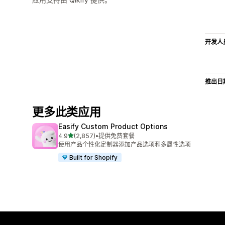
开发人
推出日
更多此类应用
Easify Custom Product Options
星（满分 5 星）
4.9
(2,857)
•
提供免费套餐
总共 2857 条评论
使用产品个性化定制器添加产品选项和多属性选项
Built for Shopify