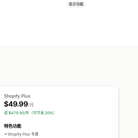
显示功能
拉菜单
文件上传
多选
数字
单选按钮
义 HTML
预览
翻译
导入和导出
设置费用
附加费用
Shopify Plus
$49.99
/月
或 $479.90/年（可节省 20%）
特色功能
Shopify Plus 专属