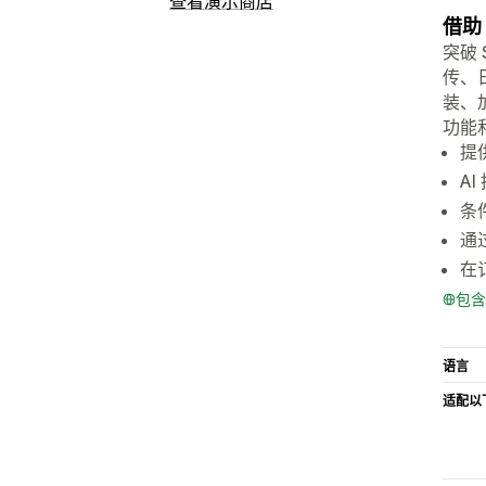
查看演示商店
借助
突破 
传、
装、
功能
提
A
条
通
在
包含
语言
适配以