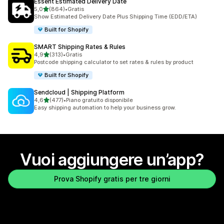
Essent Estimated Delivery Date
stelle su 5
5,0
(864)
•
Gratis
864 recensioni totali
Show Estimated Delivery Date Plus Shipping Time (EDD/ETA)
Built for Shopify
SMART Shipping Rates & Rules
stelle su 5
4,9
(313)
•
Gratis
313 recensioni totali
Postcode shipping calculator to set rates & rules by product
Built for Shopify
Sendcloud | Shipping Platform
stelle su 5
4,6
(477)
•
Piano gratuito disponibile
477 recensioni totali
Easy shipping automation to help your business grow.
Vuoi aggiungere un’app?
Prova Shopify gratis per tre giorni