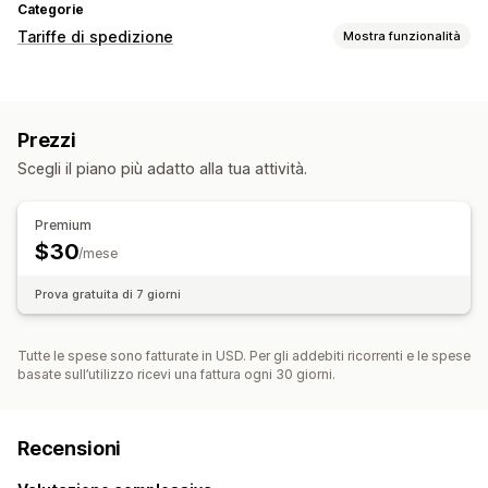
Categorie
Tariffe di spedizione
Mostra funzionalità
Calcolo delle tariffe
In base al peso
Prezzi
Personalizzazione
Scegli il piano più adatto alla tua attività.
Data di consegna
Tempo di consegna
Programmazione
Premium
$30
/mese
Prova gratuita di 7 giorni
Tutte le spese sono fatturate in USD. Per gli addebiti ricorrenti e le spese
basate sull’utilizzo ricevi una fattura ogni 30 giorni.
Recensioni