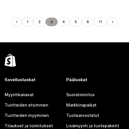
1
2
3
4
5
6
11
Sovellusluokat
Pääluokat
Myyntikanavat
Suoratoimitus
Tuotteiden etsiminen
Markkinapaikat
Tuotteiden myyminen
Tuotearvostelut
Tilaukset ja toimitukset
Lisämyynti ja tuotepaketit