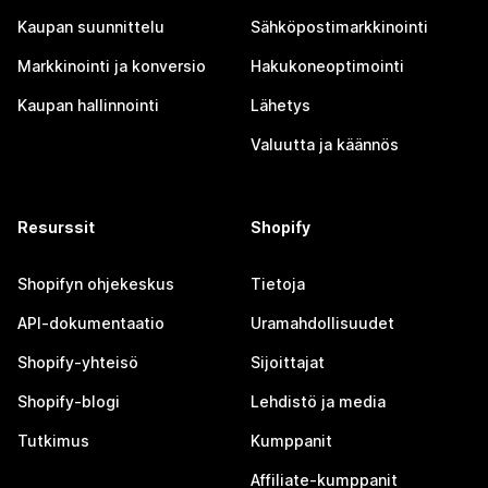
Kaupan suunnittelu
Sähköpostimarkkinointi
Markkinointi ja konversio
Hakukoneoptimointi
Kaupan hallinnointi
Lähetys
Valuutta ja käännös
Resurssit
Shopify
Shopifyn ohjekeskus
Tietoja
API-dokumentaatio
Uramahdollisuudet
Shopify-yhteisö
Sijoittajat
Shopify-blogi
Lehdistö ja media
Tutkimus
Kumppanit
Affiliate-kumppanit