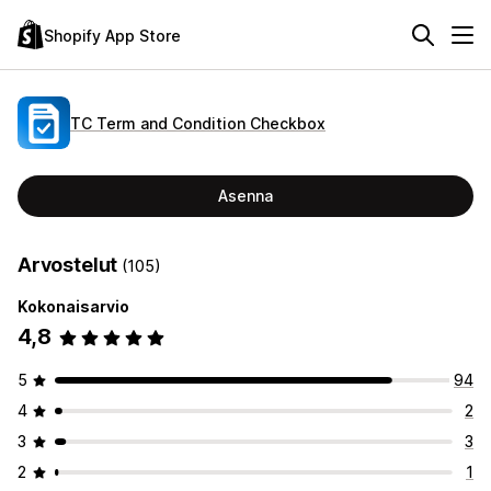
Shopify App Store
TC Term and Condition Checkbox
Asenna
Arvostelut
(105)
Kokonaisarvio
4,8
5
94
4
2
3
3
2
1