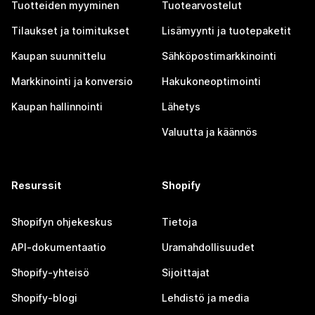
Tuotteiden myyminen
Tuotearvostelut
Tilaukset ja toimitukset
Lisämyynti ja tuotepaketit
Kaupan suunnittelu
Sähköpostimarkkinointi
Markkinointi ja konversio
Hakukoneoptimointi
Kaupan hallinnointi
Lähetys
Valuutta ja käännös
Resurssit
Shopify
Shopifyn ohjekeskus
Tietoja
API-dokumentaatio
Uramahdollisuudet
Shopify-yhteisö
Sijoittajat
Shopify-blogi
Lehdistö ja media