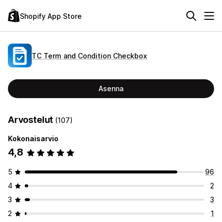
Shopify App Store
TC Term and Condition Checkbox
Asenna
Arvostelut
(107)
Kokonaisarvio
4,8
5
96
4
2
3
3
2
1