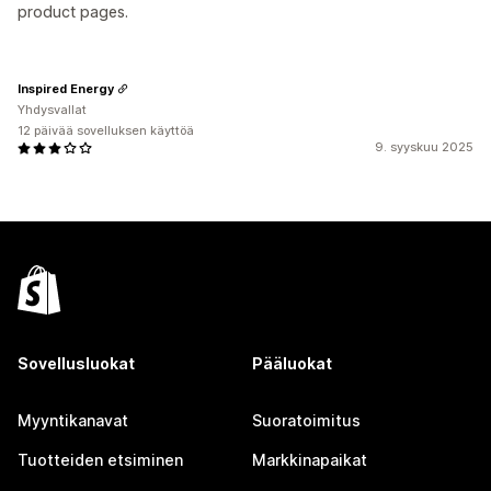
product pages.
Inspired Energy
Yhdysvallat
12 päivää sovelluksen käyttöä
9. syyskuu 2025
Sovellusluokat
Pääluokat
Myyntikanavat
Suoratoimitus
Tuotteiden etsiminen
Markkinapaikat