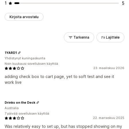
1
5
Kirjoita arvostelu
Tarkenna
Lajittele
1YARD1
Yhdistynyt kuningaskunta
Noin kuukausi sovelluksen käyttöä
23. maaliskuu 2026
adding check box to cart page, yet to soft test and see it
work live
Drinks on the Deck
Australia
7 päivää sovelluksen käyttöä
22. marraskuu 2025
Was relatively easy to set up, but has stopped showing on my