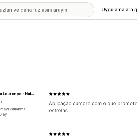
Uygulamalara g
Patrícia Lourenço - Nail Store
iz
Aplicação cumpre com o que promete. 
mayı kullanma
estrelas.
:6 ay