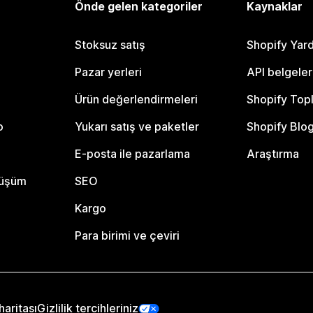
Önde gelen kategoriler
Kaynaklar
Stoksuz satış
Shopify Yar
Pazar yerleri
API belgeler
Ürün değerlendirmeleri
Shopify Top
o
Yukarı satış ve paketler
Shopify Blo
E-posta ile pazarlama
Araştırma
nüşüm
SEO
Kargo
Para birimi ve çeviri
haritası
Gizlilik tercihleriniz