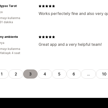
lypso Tarot
ya
Works perfectely fine and also very 
mayı kullanma
:31 dakika
ny ambiente
rya
Great app and a very helpful team!
mayı kullanma
Yaklaşık 4 saat
1
2
3
4
5
6
…
10