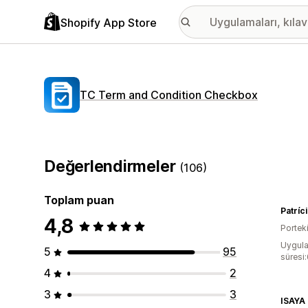
Shopify App Store
TC Term and Condition Checkbox
Değerlendirmeler
(106)
Toplam puan
4,8
Portek
Uygula
5
95
süresi
4
2
3
3
ISAYA