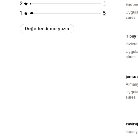
2
1
Endon
1
5
Uygula
süresi:
Değerlendirme yazın
Tipsy 
İsviçre
Uygula
süresi:
jemœ
Alman
Uygula
süresi:
zavira
İspany