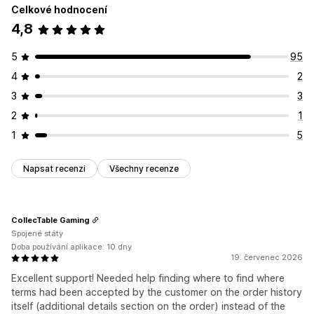
Celkové hodnocení
Zaškrtávací pole
Automaticky otevíraná okna
4,8
Barva a písmo
Pozice widgetu
Vlastní CSS
Vlastní kód
Omezení stránek
Cílení na produkty
Geolokace
5
95
Více jazyků
Zapamatovat si mě
Vlastní text
Tlačítka
4
2
3
3
2
1
1
5
Napsat recenzi
Všechny recenze
CollecTable Gaming
Spojené státy
Doba používání aplikace: 10 dny
19. červenec 2026
Excellent support! Needed help finding where to find where
terms had been accepted by the customer on the order history
itself (additional details section on the order) instead of the