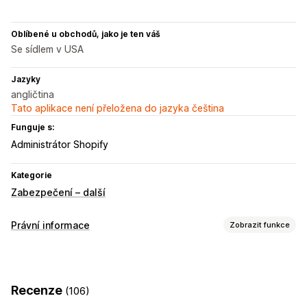
Oblíbené u obchodů, jako je ten váš
Se sídlem v USA
Jazyky
angličtina
Tato aplikace není přeložena do jazyka čeština
Funguje s:
Administrátor Shopify
Kategorie
Zabezpečení – další
Právní informace
Zobrazit funkce
Dodržování předpisů
Ověření věku
Smluvní podmínky
Recenze
(106)
Přizpůsobení