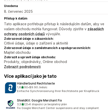
Uvedena
8. červenec 2025
Přístup k datům
Tato aplikace potřebuje přístup k následujícím datům, aby ve
vašem obchodu mohla fungovat. Důvody zjistíte v
zásadách
ochrany osobních údajů
vývojáře.
Zobrazovat údaje o zákaznících:
Citlivé údaje, údaje o zařízení a aktivitě
Zobrazovat údaje o zaměstnancích a spolupracovnících:
Majitel obchodu
Zobrazit a upravit údaje obchodu:
Produkty, objednávky, Online obchod
Zobrazit podrobnosti
Více aplikací jako je tato
Händlerbund Rechtstexte
z 5 hvězd
1,6
(6)
•
$9.90 /měsíc
Celkový počet recenzí: 6
Einfache Synchronisierung Ihrer Rechtstexte per Knopfdruck
ShieldKit: Google Merchant Fix
z 5 hvězd
3,5
(2)
•
K dispozici je bezplatný plán
Celkový počet recenzí: 2
Fix Google Merchant Center suspensions and stay compliant.