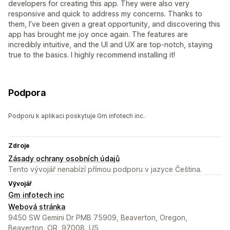
developers for creating this app. They were also very
responsive and quick to address my concerns. Thanks to
them, I’ve been given a great opportunity, and discovering this
app has brought me joy once again. The features are
incredibly intuitive, and the UI and UX are top-notch, staying
true to the basics. I highly recommend installing it!
Podpora
Podporu k aplikaci poskytuje Gm infotech inc.
Zdroje
Zásady ochrany osobních údajů
Tento vývojář nenabízí přímou podporu v jazyce Čeština.
Vývojář
Gm infotech inc
Webová stránka
9450 SW Gemini Dr PMB 75909, Beaverton, Oregon,
Beaverton, OR, 97008, US