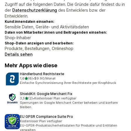
Zugriff auf die folgenden Daten. Die Gründe dafür findest du in
der
Datenschutzerklärung
des Entwicklers bzw. der
Entwicklerin.
Kund:innendaten einsehen:
Sensible Daten, Geräte- und Aktivitätsdaten
Daten von Mitarbeiter:innen und Beitragenden einsehen:
Shop-Inhaber
Shop-Daten anzeigen und bearbeiten:
Produkte, Bestellungen, Onlineshop
Details sehen
Mehr Apps wie diese
Händlerbund Rechtstexte
von 5 Sternen
1,6
(6)
•
$9.90/Monat
6 Rezensionen insgesamt
Einfache Synchronisierung Ihrer Rechtstexte per Knopfdruck
ShieldKit: Google Merchant Fix
von 5 Sternen
3,5
(2)
•
Kostenloser Plan verfügbar
2 Rezensionen insgesamt
Sperrungen im Google Merchant Center beheben und konform
bleiben.
EU GPSR Compliance Suite Pro
Kostenloser Plan verfügbar
EU-GPSR-Produktsicherheitsdaten für Produkte und Entitäten
verwalten