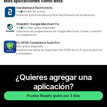
Más aplicaciones como esta
Händlerbund Rechtstexte
de 5 estrellas
1.6
(6)
•
$9.90 al mes
6 reseñas en total
Einfache Synchronisierung Ihrer Rechtstexte per Knopfdruck
ShieldKit: Google Merchant Fix
de 5 estrellas
3.5
(2)
•
Plan gratis disponible
2 reseñas en total
Soluciona las suspensiones de Google Merchant Center y mantén
el cumplimiento.
EU GPSR Compliance Suite Pro
Plan gratis disponible
Gestiona los datos de seguridad del GPSR de la UE para productos
y entidades
¿Quieres agregar una
aplicación?
Prueba Shopify gratis por 3 días