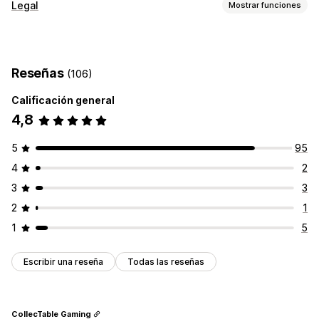
Legal
Mostrar funciones
Cumplimiento
Verificación de edad
Términos y condiciones
Reseñas
(106)
Personalización
Calificación general
Casillas de verificación
Ventanas emergentes
4,8
Color y fuente
Posición del wigdet
CSS personalizado
Código personalizado
Restricción de páginas
5
95
Segmentación del producto
Geolocalización
4
2
Múltiples idiomas
Recordarme
Texto personalizado
3
3
Botones
2
1
1
5
Escribir una reseña
Todas las reseñas
CollecTable Gaming