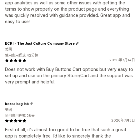
app analytics as well as some other issues with getting the
terms to show properly on the product page and everything
was quickly resolved with guidance provided. Great app and
easy to use!
ECRI - The Just Culture Company Store
美國
使用應用程式 42分鐘
2026年7月14日
Does not work with Buy Buttons Cart options but very easy to
set up and use on the primary Store/Cart and the support was
very prompt and helpful.
korea bag lab
美國
使用應用程式 28天
2026年7月3日
First of all, it’s almost too good to be true that such a great
app is completely free. I’d like to sincerely thank the