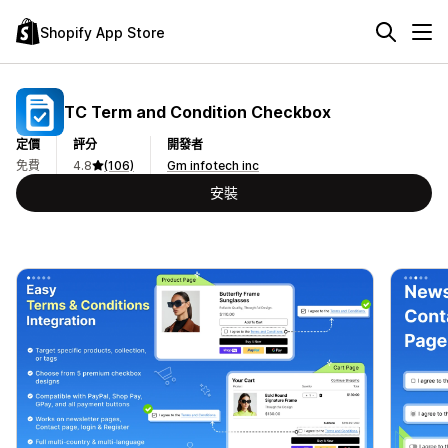
Shopify App Store
TC Term and Condition Checkbox
定價
評分
開發者
免費
4.8
(106)
Gm infotech inc
安裝