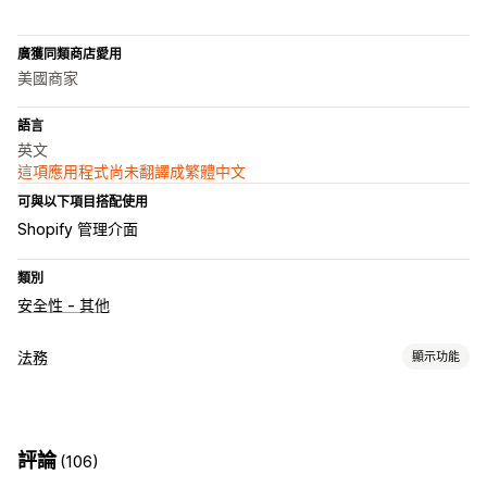
廣獲同類商店愛用
美國商家
語言
英文
這項應用程式尚未翻譯成繁體中文
可與以下項目搭配使用
Shopify 管理介面
類別
安全性 - 其他
法務
顯示功能
法規遵循
年齡驗證
條款及條件
評論
(106)
自訂