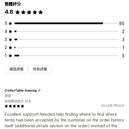
整體評分
核取方塊
彈出式視窗
顏色和字型
小工具位置
自訂 CSS
4.8
自訂代碼
頁面限制
商品目標設定
地理位置
多國語言
記住我
自訂文字
按鈕
5
95
4
2
3
3
2
1
1
5
撰寫評價
所有評價
CollecTable Gaming
美國
使用應用程式 10天
2026年7月19日
Excellent support! Needed help finding where to find where
terms had been accepted by the customer on the order history
itself (additional details section on the order) instead of the