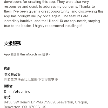
developers for creating this app. They were also very
responsive and quick to address my concerns. Thanks to
them, I’ve been given a great opportunity, and discovering this
app has brought me joy once again. The features are
incredibly intuitive, and the UI and UX are top-notch, staying
true to the basics. I highly recommend installing it!
支援服務
App 支援由 Gm infotech inc 提供。
資源
隱私權政策
開發者無法直接以繁體中文提供支援。
開發者
Gm infotech inc
網站
9450 SW Gemini Dr PMB 75909, Beaverton, Oregon,
Beaverton, OR, 97008, US