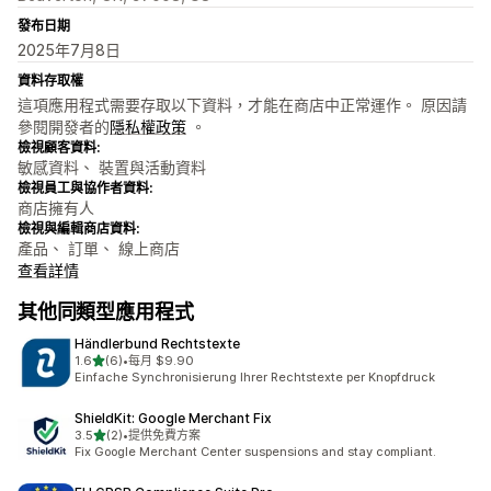
發布日期
2025年7月8日
資料存取權
這項應用程式需要存取以下資料，才能在商店中正常運作。 原因請
參閱開發者的
隱私權政策
。
檢視顧客資料:
敏感資料、 裝置與活動資料
檢視員工與協作者資料:
商店擁有人
檢視與編輯商店資料:
產品、 訂單、 線上商店
查看詳情
其他同類型應用程式
Händlerbund Rechtstexte
滿分 5 顆星
1.6
(6)
•
每月 $9.90
共有 6 則評價
Einfache Synchronisierung Ihrer Rechtstexte per Knopfdruck
ShieldKit: Google Merchant Fix
滿分 5 顆星
3.5
(2)
•
提供免費方案
共有 2 則評價
Fix Google Merchant Center suspensions and stay compliant.