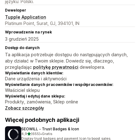
języku: Polski.
Deweloper
Tupple Application
Platinum Point, Surat, GJ, 394101, IN
Wprowadzenie na rynek
3 grudzień 2025
Dostęp do danych
Ta aplikacja potrzebuje dostępu do następujących danych,
aby działać w Twoim sklepie. Dowiedz się, dlaczego,
przeglądając
politykę prywatności
dewelopera.
Wyświetlanie danych klientów:
Dane urządzenia i aktywności
Wyświetlanie danych pracowników i współpracowników:
Właściciel sklepu
Wyświetlaj i edytuj dane sklepu:
Produkty, zamówienia, Sklep online
Zobacz szczegóły
Więcej podobnych aplikacji
SEOWILL ‑ Trust Badges & Icon
na 5 gwiazdek
4,9
(655)
•
Gratis
Łączna liczba recenzji: 655
Display trust badges and payment Icon to boost sales.