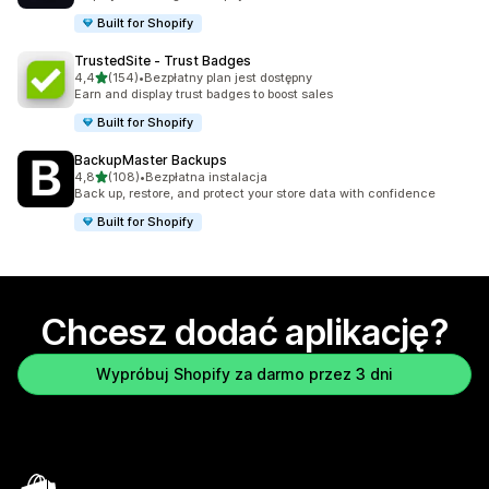
Built for Shopify
TrustedSite ‑ Trust Badges
na 5 gwiazdek
4,4
(154)
•
Bezpłatny plan jest dostępny
Łączna liczba recenzji: 154
Earn and display trust badges to boost sales
Built for Shopify
BackupMaster Backups
na 5 gwiazdek
4,8
(108)
•
Bezpłatna instalacja
Łączna liczba recenzji: 108
Back up, restore, and protect your store data with confidence
Built for Shopify
Chcesz dodać aplikację?
Wypróbuj Shopify za darmo przez 3 dni