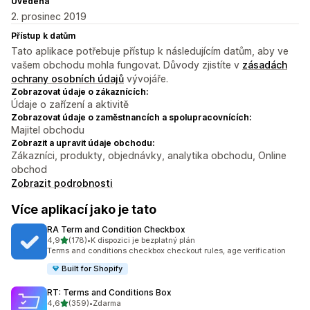
Uvedena
2. prosinec 2019
Přístup k datům
Tato aplikace potřebuje přístup k následujícím datům, aby ve
vašem obchodu mohla fungovat. Důvody zjistíte v
zásadách
ochrany osobních údajů
vývojáře.
Zobrazovat údaje o zákaznících:
Údaje o zařízení a aktivitě
Zobrazovat údaje o zaměstnancích a spolupracovnících:
Majitel obchodu
Zobrazit a upravit údaje obchodu:
Zákazníci, produkty, objednávky, analytika obchodu, Online
obchod
Zobrazit podrobnosti
Více aplikací jako je tato
RA Term and Condition Checkbox
z 5 hvězd
4,9
(178)
•
K dispozici je bezplatný plán
Celkový počet recenzí: 178
Terms and conditions checkbox checkout rules, age verification
Built for Shopify
RT: Terms and Conditions Box
z 5 hvězd
4,6
(359)
•
Zdarma
Celkový počet recenzí: 359