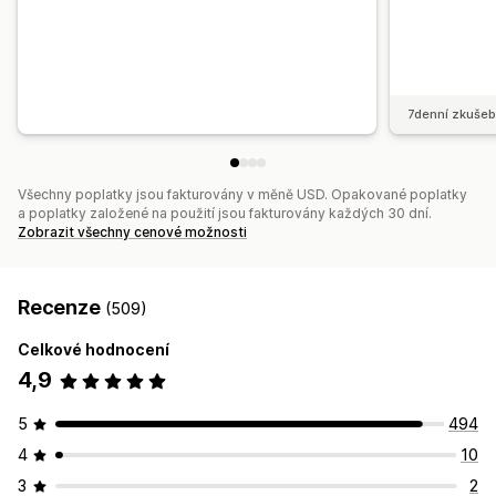
7denní zkušeb
Všechny poplatky jsou fakturovány v měně USD. Opakované poplatky
a poplatky založené na použití jsou fakturovány každých 30 dní.
Zobrazit všechny cenové možnosti
Recenze
(509)
Celkové hodnocení
4,9
5
494
4
10
3
2