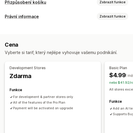
Přizpůsobení košíku
Zobrazit funkce
Zobrazení košíku
Právní informace
Zobrazit funkce
Oznámení
Vlastní styly
Vlastní pravidla
Vlastní HTML
Dodržování předpisů
Vlastní CSS
Propagační akce
Přístupnost
Ověření věku
Varování u produktů
Responzivní design pro mobilní zařízení
Výsuvný košík
Cena
Ochrana dat
Dodržování daňových předpisů
Plovoucí košík
Zaškrtávací pole podmínek
Vyberte si tarif, který nejlépe vyhovuje vašemu podnikání.
Smluvní podmínky
Řízení zásad
Dodržování TSE
Nástroje pro odpočet času
Daňové výjimky
Výkazy dodržování předpisů
Upselling
Development Stores
Basic Plan
Přizpůsobení
Doporučené produkty
Doprava zdarma
$4.99
Zdarma
/ mě
Automaticky otevíraná okna
Barva a písmo
Často nakupované společně
Lišta o dopravě
nebo $41.92/r
Pozice widgetu
Vlastní CSS
Vlastní kód
Omezení stránek
Odstupňované odměny
All stores exce
Funkce
Cílení na produkty
Geolokace
Vlastní text
For development & partner stores only
Přizpůsobení pokladny
Funkce
All of the features of the Pro Plan
Vlastní poznámky
Pravidla pro metody dopravy
Payment will be activated on upgrade
Add an AI t
Supports Bu
Pravidla pro platební metody