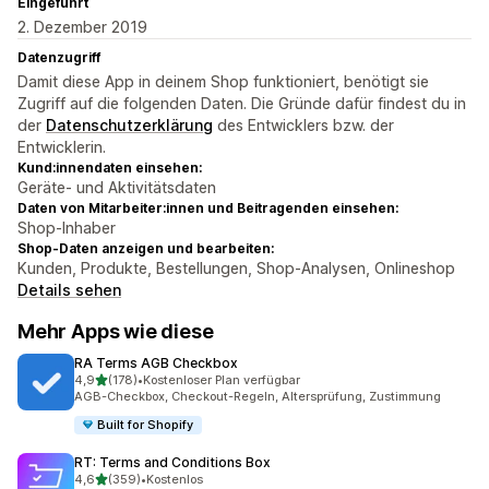
Eingeführt
2. Dezember 2019
Datenzugriff
Damit diese App in deinem Shop funktioniert, benötigt sie
Zugriff auf die folgenden Daten. Die Gründe dafür findest du in
der
Datenschutzerklärung
des Entwicklers bzw. der
Entwicklerin.
Kund:innendaten einsehen:
Geräte- und Aktivitätsdaten
Daten von Mitarbeiter:innen und Beitragenden einsehen:
Shop-Inhaber
Shop-Daten anzeigen und bearbeiten:
Kunden, Produkte, Bestellungen, Shop-Analysen, Onlineshop
Details sehen
Mehr Apps wie diese
RA Terms AGB Checkbox
von 5 Sternen
4,9
(178)
•
Kostenloser Plan verfügbar
178 Rezensionen insgesamt
AGB-Checkbox, Checkout-Regeln, Altersprüfung, Zustimmung
Built for Shopify
RT: Terms and Conditions Box
von 5 Sternen
4,6
(359)
•
Kostenlos
359 Rezensionen insgesamt