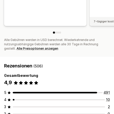
7-tägiger kos
Alle Gebühren werden in USD berechnet. Wiederkehrende und
nutzungsabhängige Gebühren werden alle 30 Tage in Rechnung
gestellt.
Alle Preisoptionen anzeigen
Rezensionen
(506)
Gesamtbewertung
4,9
5
491
4
10
3
2
2
0