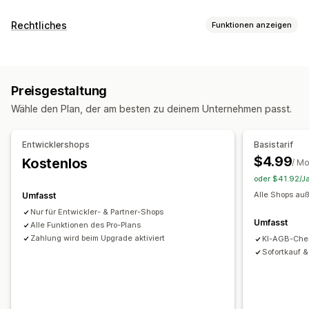
Warenkorbanzeige
Rechtliches
Funktionen anzeigen
Ankündigungen
Benutzerdefinierte Stile
Compliance
Benutzerdefinierte Regeln
Benutzerdefiniertes HTML
Barrierefreiheit
Altersverifizierung
Produktwarnungen
Benutzerdefinierte CSS
Werbeaktionen
Preisgestaltung
Datenschutz
Steueroptimierung
Geschäftsbedingungen
Responsivität für Mobilgeräte
Warenkorbeinschub
Wähle den Plan, der am besten zu deinem Unternehmen passt.
Richtlinienverwaltung
TSE-Compliance
Fixierter Warenkorb
Kontrollkästchen für AGBs
Steuerbefreiungen
Compliance-Berichte
Countdown Timer
Entwicklershops
Basistarif
Anpassung
Upselling
$4.99
Kostenlos
/ M
Popups
Farbe und Schriftart
Widget-Position
Produktempfehlungen
Kostenloser Versand
oder $41.92/Ja
Benutzerdefiniertes CSS
Individueller Code
Häufig zusammen gekauft
Versandleiste
Alle Shops auß
Umfasst
Seitenbeschränkung
Produkt-Targeting
Geolokalisierung
Gestaffelte Prämien
Nur für Entwickler- & Partner-Shops
Umfasst
Benutzerdefinierter Text
Alle Funktionen des Pro-Plans
Checkout-Anpassung
Zahlung wird beim Upgrade aktiviert
KI-AGB-Che
Sofortkauf 
Benutzerdefinierte Notizen
Regeln für Versandarten
Regeln für Zahlungsmethoden