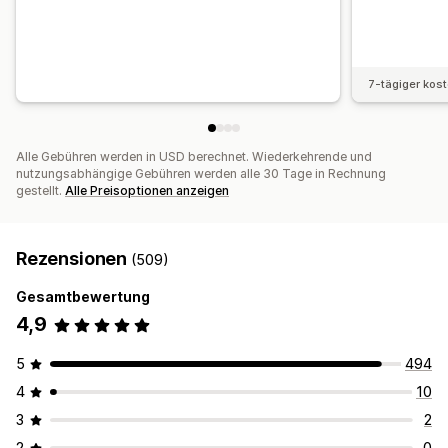
7-tägiger kos
Alle Gebühren werden in USD berechnet. Wiederkehrende und
nutzungsabhängige Gebühren werden alle 30 Tage in Rechnung
gestellt.
Alle Preisoptionen anzeigen
Rezensionen
(509)
Gesamtbewertung
4,9
5
494
4
10
3
2
2
0