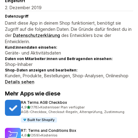
Eingeführt
2. Dezember 2019
Datenzugriff
Damit diese App in deinem Shop funktioniert, benötigt sie
Zugriff auf die folgenden Daten. Die Gründe dafür findest du in
der
Datenschutzerklärung
des Entwicklers bzw. der
Entwicklerin.
Kund:innendaten einsehen:
Geräte- und Aktivitätsdaten
Daten von Mitarbeiter:innen und Beitragenden einsehen:
Shop-Inhaber
Shop-Daten anzeigen und bearbeiten:
Kunden, Produkte, Bestellungen, Shop-Analysen, Onlineshop
Details sehen
Mehr Apps wie diese
RA Terms AGB Checkbox
von 5 Sternen
4,9
(178)
•
Kostenloser Plan verfügbar
178 Rezensionen insgesamt
AGB-Checkbox, Checkout-Regeln, Altersprüfung, Zustimmung
Built for Shopify
RT: Terms and Conditions Box
von 5 Sternen
4,6
(359)
•
Kostenlos
359 Rezensionen insgesamt