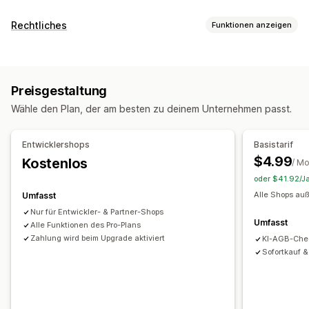
Warenkorbanzeige
Rechtliches
Funktionen anzeigen
Ankündigungen
Benutzerdefinierte Stile
Compliance
Benutzerdefinierte Regeln
Benutzerdefiniertes HTML
Barrierefreiheit
Altersverifizierung
Produktwarnungen
Benutzerdefinierte CSS
Werbeaktionen
Preisgestaltung
Datenschutz
Steueroptimierung
Geschäftsbedingungen
Responsivität für Mobilgeräte
Warenkorbeinschub
Wähle den Plan, der am besten zu deinem Unternehmen passt.
Richtlinienverwaltung
TSE-Compliance
Fixierter Warenkorb
Kontrollkästchen für AGBs
Steuerbefreiungen
Compliance-Berichte
Countdown Timer
Entwicklershops
Basistarif
Anpassung
Upselling
$4.99
Kostenlos
/ M
Popups
Farbe und Schriftart
Widget-Position
Produktempfehlungen
Kostenloser Versand
oder $41.92/Ja
Benutzerdefiniertes CSS
Individueller Code
Häufig zusammen gekauft
Versandleiste
Alle Shops auß
Umfasst
Seitenbeschränkung
Produkt-Targeting
Geolokalisierung
Gestaffelte Prämien
Nur für Entwickler- & Partner-Shops
Umfasst
Benutzerdefinierter Text
Alle Funktionen des Pro-Plans
Checkout-Anpassung
Zahlung wird beim Upgrade aktiviert
KI-AGB-Che
Sofortkauf 
Benutzerdefinierte Notizen
Regeln für Versandarten
Regeln für Zahlungsmethoden