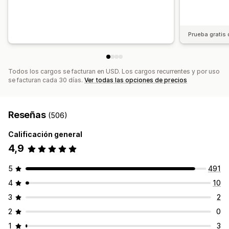
Prueba gratis 
Todos los cargos se facturan en USD. Los cargos recurrentes y por uso
se facturan cada 30 días.
Ver todas las opciones de precios
Reseñas
(506)
Calificación general
4,9
5
491
4
10
3
2
2
0
1
3