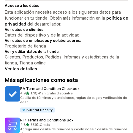
Acceso a los datos
Esta aplicación necesita acceso a los siguientes datos para
funcionar en tu tienda. Obtén más información en la
política de
privacidad
del desarrollador.
Ver datos de clientes:
Datos del dispositivo y de la actividad
Ver datos de empleados y colaboradores:
Propietario de tienda
Ver y editar datos de la tienda:
Clientes, Productos, Pedidos, Informes y estadísticas de la
tienda, Tienda online
Ver los detalles
Más aplicaciones como esta
RA Term and Condition Checkbox
de 5 estrellas
4.9
(178)
•
Plan gratis disponible
178 reseñas en total
Casilla de términos y condiciones, reglas de pago y verificación de
edad
Built for Shopify
RT: Terms and Conditions Box
de 5 estrellas
4.6
(359)
•
Gratis
359 reseñas en total
Agrega una casilla de términos y condiciones o casilla de términos