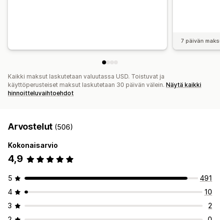
7 päivän maks
Kaikki maksut laskutetaan valuutassa USD. Toistuvat ja
käyttöperusteiset maksut laskutetaan 30 päivän välein.
Näytä kaikki
hinnoitteluvaihtoehdot
Arvostelut
(506)
Kokonaisarvio
4,9
5
491
4
10
3
2
2
0