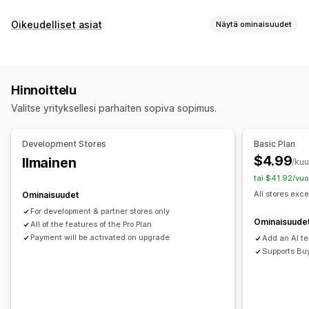
Ostoskorin näkymä
Oikeudelliset asiat
Näytä ominaisuudet
Ilmoitukset
Mukautetut tyylit
Mukautetut säännöt
Vaatimustenmukaisuus
Mukautettu HTML-koodi
Mukautettu CSS-koodi
Käytettävyys
Ikävarmennus
Tuotevaroitukset
Kampanjat
Mobiiliresponsiivisuus
Veto-ostoskori
Hinnoittelu
Tietosuoja
Verosäännösten noudattaminen
Käyttöehdot
Paikallaan pysyvä ostoskori
Ehtojen valintaruutu
Valitse yrityksellesi parhaiten sopiva sopimus.
Käytäntöjen hallinnointi
TSE-vaatimustenmukaisuus
Ajastimet
Verovapaudet
Vaatimustenmukaisuusraportit
Lisämyynti
Development Stores
Basic Plan
Mukautukset
Tuotesuositukset
Ilmainen toimitus
$4.99
Ilmainen
/ku
Ponnahdusilmoitukset
Väri ja fontti
Pienohjelmien sijainti
Usein yhdessä ostetut tuotteet
Toimituspalkki
tai $41.92/vuo
Mukautettu CSS-koodi
Mukautettu koodi
Sivurajoitus
Porrastetut palkinnot
All stores exce
Ominaisuudet
Tuotekohdentaminen
Geolokaatio
Mukautettu teksti
For development & partner stores only
Kassan mukauttaminen
Ominaisuude
All of the features of the Pro Plan
Mukautetut muistiinpanot
Toimitustapojen säännöt
Payment will be activated on upgrade
Add an AI t
Supports Bu
Maksutapojen säännöt