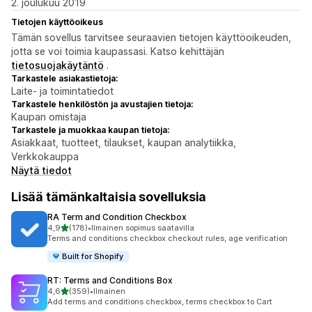
2. joulukuu 2019
Tietojen käyttöoikeus
Tämän sovellus tarvitsee seuraavien tietojen käyttöoikeuden,
jotta se voi toimia kaupassasi. Katso kehittäjän
tietosuojakäytäntö
.
Tarkastele asiakastietoja:
Laite- ja toimintatiedot
Tarkastele henkilöstön ja avustajien tietoja:
Kaupan omistaja
Tarkastele ja muokkaa kaupan tietoja:
Asiakkaat, tuotteet, tilaukset, kaupan analytiikka,
Verkkokauppa
Näytä tiedot
Lisää tämänkaltaisia sovelluksia
RA Term and Condition Checkbox
/ 5 tähteä
4,9
(178)
•
Ilmainen sopimus saatavilla
178 arvostelua yhteensä
Terms and conditions checkbox checkout rules, age verification
Built for Shopify
RT: Terms and Conditions Box
/ 5 tähteä
4,6
(359)
•
Ilmainen
359 arvostelua yhteensä
Add terms and conditions checkbox, terms checkbox to Cart