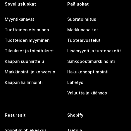
Sovellusluokat
Pääluokat
Myyntikanavat
Suoratoimitus
Tuotteiden etsiminen
Markkinapaikat
Tuotteiden myyminen
Tuotearvostelut
Tilaukset ja toimitukset
Lisämyynti ja tuotepaketit
Kaupan suunnittelu
Sähköpostimarkkinointi
Markkinointi ja konversio
Hakukoneoptimointi
Kaupan hallinnointi
Lähetys
Valuutta ja käännös
Resurssit
Shopify
Shopifyn ohjekeskus
Tietoja