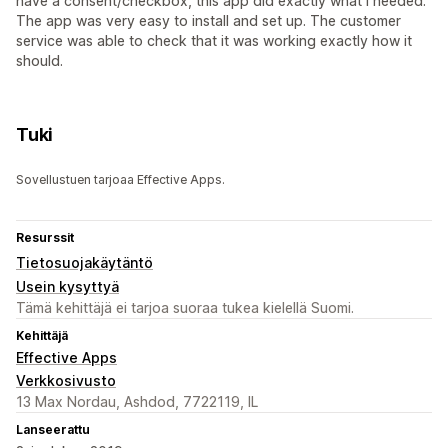
have a consent/checkbox, this app did exactly what I needed.
The app was very easy to install and set up. The customer
service was able to check that it was working exactly how it
should.
Tuki
Sovellustuen tarjoaa Effective Apps.
Resurssit
Tietosuojakäytäntö
Usein kysyttyä
Tämä kehittäjä ei tarjoa suoraa tukea kielellä Suomi.
Kehittäjä
Effective Apps
Verkkosivusto
13 Max Nordau, Ashdod, 7722119, IL
Lanseerattu