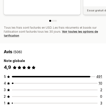
Essai gratuit d
Tous les frais sont facturés en USD. Les frais récurrents et basés sur
l’utilisation sont facturés tous les 30 jours.
Voir toutes les options de
tarification
Avis
(506)
Note globale
4,9
5
491
4
10
3
2
2
0
1
3