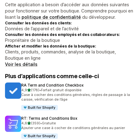
Cette application a besoin d’accéder aux données suivantes
pour fonctionner sur votre boutique. Comprendre pourquoi en
lisant la
politique de confidentialité
du développeur.
Consulter les données des clients:
Données de l’appareil et de l’activité
Consulter les données des employés et des collaborateurs:
Propriétaire de la boutique
Afficher et modifier les données de la boutique:
Clients, produits, commandes, analyse de la boutique,
Boutique en ligne
Voir les détails
Plus d’applications comme celle-ci
RA Term and Condition Checkbox
étoile(s) sur 5
4,9
(178)
•
Forfait gratuit disponible
178 avis au total
Case à cocher des conditions générales, règles de passage à la
caisse, vérification de l’âge
Built for Shopify
RT: Terms and Conditions Box
étoile(s) sur 5
4,6
(359)
•
Gratuite
359 avis au total
Ajouter une case à cocher de conditions générales au panier
Built for Shopify