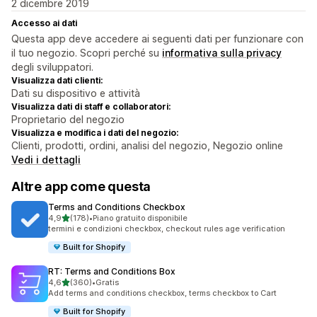
2 dicembre 2019
Accesso ai dati
Questa app deve accedere ai seguenti dati per funzionare con
il tuo negozio. Scopri perché su
informativa sulla privacy
degli sviluppatori.
Visualizza dati clienti:
Dati su dispositivo e attività
Visualizza dati di staff e collaboratori:
Proprietario del negozio
Visualizza e modifica i dati del negozio:
Clienti, prodotti, ordini, analisi del negozio, Negozio online
Vedi i dettagli
Altre app come questa
Terms and Conditions Checkbox
stelle su 5
4,9
(178)
•
Piano gratuito disponibile
178 recensioni totali
termini e condizioni checkbox, checkout rules age verification
Built for Shopify
RT: Terms and Conditions Box
stelle su 5
4,6
(360)
•
Gratis
360 recensioni totali
Add terms and conditions checkbox, terms checkbox to Cart
Built for Shopify