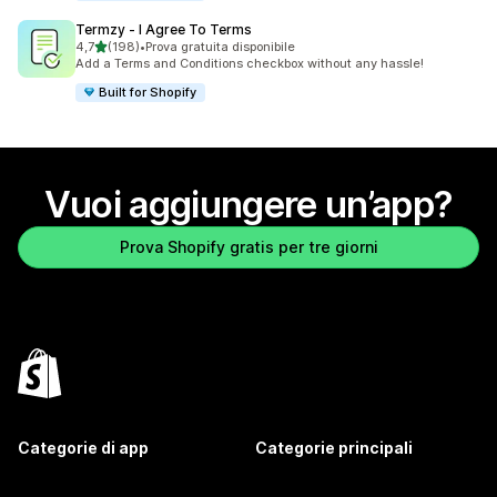
Termzy ‑ I Agree To Terms
stelle su 5
4,7
(198)
•
Prova gratuita disponibile
198 recensioni totali
Add a Terms and Conditions checkbox without any hassle!
Built for Shopify
Vuoi aggiungere un’app?
Prova Shopify gratis per tre giorni
Categorie di app
Categorie principali