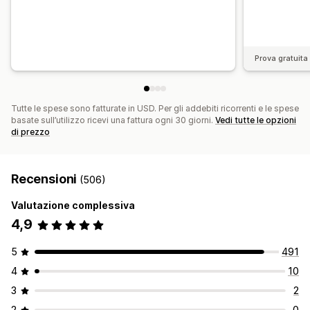
Prova gratuita 
Tutte le spese sono fatturate in USD. Per gli addebiti ricorrenti e le spese
basate sull’utilizzo ricevi una fattura ogni 30 giorni.
Vedi tutte le opzioni
di prezzo
Recensioni
(506)
Valutazione complessiva
4,9
5
491
4
10
3
2
2
0