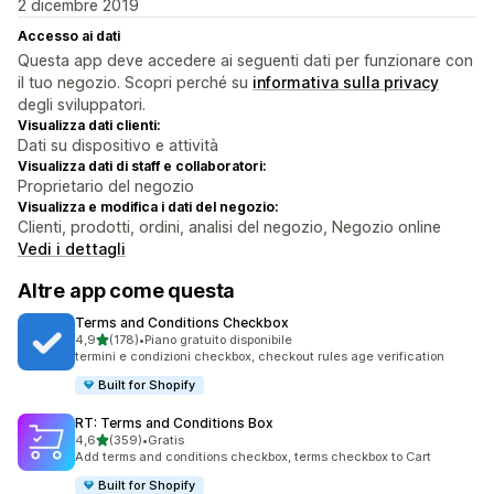
2 dicembre 2019
Accesso ai dati
Questa app deve accedere ai seguenti dati per funzionare con
il tuo negozio. Scopri perché su
informativa sulla privacy
degli sviluppatori.
Visualizza dati clienti:
Dati su dispositivo e attività
Visualizza dati di staff e collaboratori:
Proprietario del negozio
Visualizza e modifica i dati del negozio:
Clienti, prodotti, ordini, analisi del negozio, Negozio online
Vedi i dettagli
Altre app come questa
Terms and Conditions Checkbox
stelle su 5
4,9
(178)
•
Piano gratuito disponibile
178 recensioni totali
termini e condizioni checkbox, checkout rules age verification
Built for Shopify
RT: Terms and Conditions Box
stelle su 5
4,6
(359)
•
Gratis
359 recensioni totali
Add terms and conditions checkbox, terms checkbox to Cart
Built for Shopify