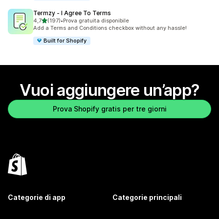
Termzy ‑ I Agree To Terms
stelle su 5
4,7
(197)
•
Prova gratuita disponibile
197 recensioni totali
Add a Terms and Conditions checkbox without any hassle!
Built for Shopify
Vuoi aggiungere un’app?
Prova Shopify gratis per tre giorni
Categorie di app
Categorie principali