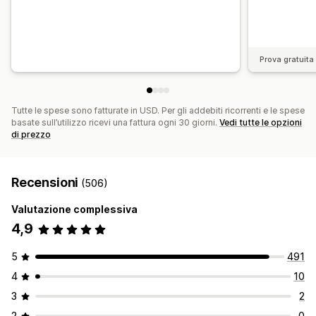
Prova gratuita 
Tutte le spese sono fatturate in USD. Per gli addebiti ricorrenti e le spese
basate sull’utilizzo ricevi una fattura ogni 30 giorni.
Vedi tutte le opzioni
di prezzo
Recensioni
(506)
Valutazione complessiva
4,9
5
491
4
10
3
2
2
0