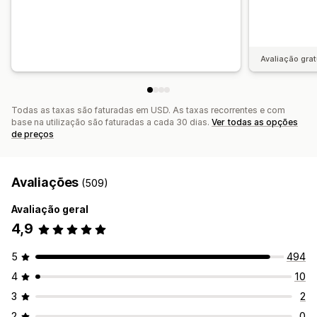
Avaliação grat
Todas as taxas são faturadas em USD. As taxas recorrentes e com
base na utilização são faturadas a cada 30 dias.
Ver todas as opções
de preços
Avaliações
(509)
Avaliação geral
4,9
5
494
4
10
3
2
2
0