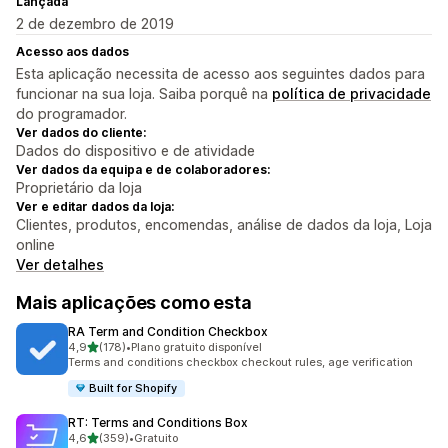
Lançada
2 de dezembro de 2019
Acesso aos dados
Esta aplicação necessita de acesso aos seguintes dados para
funcionar na sua loja. Saiba porquê na
política de privacidade
do programador.
Ver dados do cliente:
Dados do dispositivo e de atividade
Ver dados da equipa e de colaboradores:
Proprietário da loja
Ver e editar dados da loja:
Clientes, produtos, encomendas, análise de dados da loja, Loja
online
Ver detalhes
Mais aplicações como esta
RA Term and Condition Checkbox
de 5 estrelas
4,9
(178)
•
Plano gratuito disponível
178 total de avaliações
Terms and conditions checkbox checkout rules, age verification
Built for Shopify
RT: Terms and Conditions Box
de 5 estrelas
4,6
(359)
•
Gratuito
359 total de avaliações