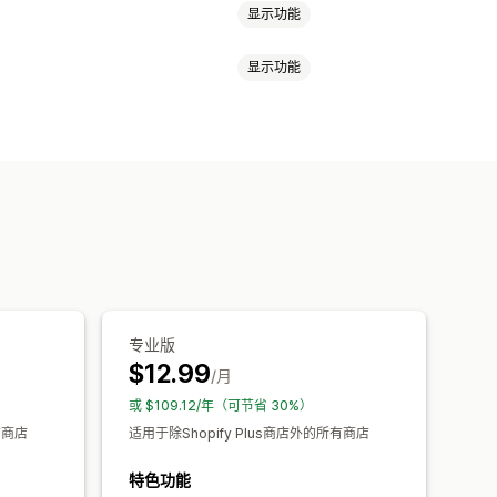
显示功能
显示功能
TML
自定义 CSS
促销
物车
条款复选框
倒数计时器
税务合规性
服务条款
政策管理
分级奖励
义 CSS
自定义代码
页面限制
则
专业版
$12.99
/月
或 $109.12/年（可节省 30%）
有商店
适用于除Shopify Plus商店外的所有商店
特色功能