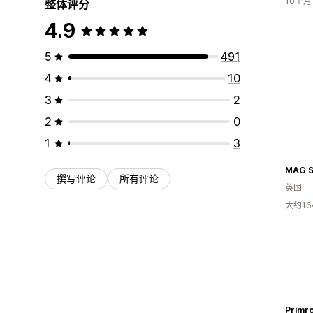
10个
整体评分
4.9
5
491
4
10
3
2
2
0
1
3
撰写评论
所有评论
英国
大约1
Primr