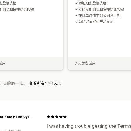
I条款复选框
添加AI条款复选框
即购买和快捷结账按钮
支持立即购买和快捷结账按钮
在订单详情中记录同意日期
为特定国家和产品显示
试用
7 天免费试用
0 天收取一次。
查看所有定价选项
Stupidbubble® LifeStyle Platform
I was having trouble getting the Ter