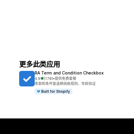
更多此类应用
RA Term and Condition Checkbox
星（满分 5 星）
4.9
(178)
•
提供免费套餐
总共 178 条评论
条款和条件复选框结账规则、年龄验证
Built for Shopify