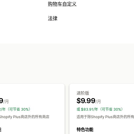
购物车自定义
购物车显示
法律
公告
自定义样式
自定义规则
自定义 H
合规
自动适应移动设备
购物车抽屉
粘性购
辅助功能
年龄验证
产品警告
数据隐私
增销
TSE 合规性
免税
合规报告
产品推荐
免运费
组合购买
运输进度条
自定义
结账自定义
弹出窗口
颜色和字体
小组件位置
自定
自定义备注
发货方式规则
付款方式规
产品定向
地理位置
自定义文本
进阶版
9
$9.99
/月
/月
92/年（可节省 30%）
或 $83.91/年（可节省 30%）
hopify Plus商店外的所有商店
适用于除Shopify Plus商店外的所
能
特色功能