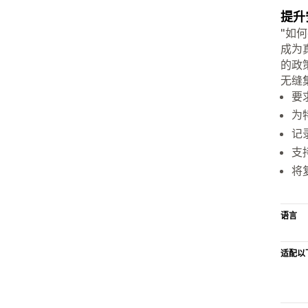
提升
"如
成为
的政
无缝
要
为
记
支
将
语言
适配以