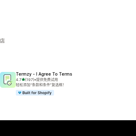
商店
Termzy ‑ I Agree To Terms
星（满分 5 星）
4.7
(197)
•
提供免费试用
总共 197 条评论
轻松添加“条款和条件”复选框！
Built for Shopify