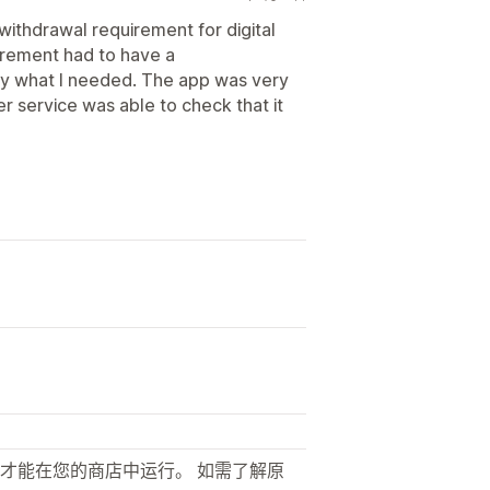
 withdrawal requirement for digital
irement had to have a
ly what I needed. The app was very
er service was able to check that it
才能在您的商店中运行。 如需了解原