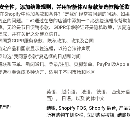
安全性，添加结账规则，并用智能体AI条款复选框降低欺
何在Shopify中添加条款和条件？"是我们经常被问到的问题。
真正的问题。TnC通过在您的店铺中添加一个必选复选框来帮助
策。无论是节日促销条款、GDPR年龄验证还是隐私政策，该复
集成，并在关键之处建立信任。
求同意GDPR服务条款、隐私政策、政策及合同
特定产品和国家显示复选框，以符合法律声明
录勾选"我同意条款"复选框的日期和时间
持联系表单、新闻通讯、登录/注册、页脚菜单、PayPal及Apple 
复选框翻译成多种语言，适用于不同市场和地区
英语， 越南语， 法语， 德语， 西班牙
西）， 日语，以及 简体中文
下产品：
结账
Shopify POS
Shopify 后台
产品
所有购物车侧滑栏
立即购买按钮
结账