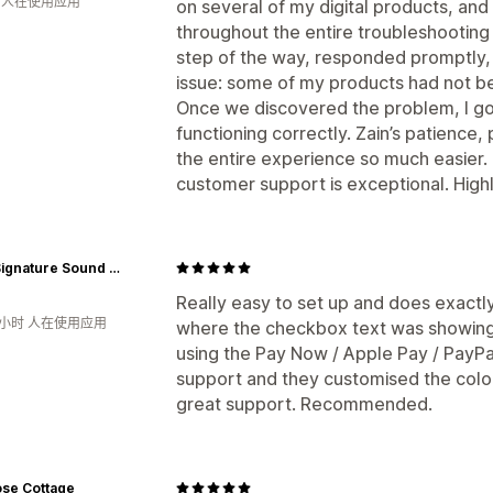
月 人在使用应用
on several of my digital products, an
throughout the entire troubleshootin
step of the way, responded promptly, 
issue: some of my products had not be
Once we discovered the problem, I g
functioning correctly. Zain’s patience
the entire experience so much easier.
customer support is exceptional. Hi
MAG Signature Sound Ltd
Really easy to set up and does exact
6小时 人在使用应用
where the checkbox text was showing 
using the Pay Now / Apple Pay / PayPa
support and they customised the colour
great support. Recommended.
ose Cottage