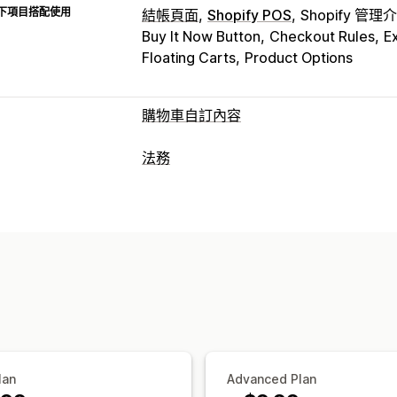
下項目搭配使用
結帳頁面
Shopify POS
Shopify 管理
Buy It Now Button
Checkout Rules
E
Floating Carts
Product Options
購物車自訂內容
購物車顯示畫面
法務
公告
自訂樣式
自訂規則
自訂 HTML
法規遵循
購物車
固定式購物車
條款核取方塊
倒
無障礙功能
年齡驗證
產品警示
資料隱
追加銷售
政策管理
符合 TSE 規範
免稅項目
法
商品推薦
免運費
經常一起購買的商品
自訂
自訂結帳頁面
彈出式視窗
顏色和字型
小工具位置
自
自訂備註
運送方式規則
付款方式規則
商品目標設定
地理位置
自訂文字
lan
Advanced Plan