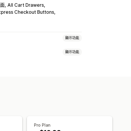
介面
All Cart Drawers
xpress Checkout Buttons
顯示功能
顯示功能
自訂 CSS
促銷
行動裝置回應式設計
數計時器
私權
稅務法規遵循
條款及條件
規遵循報告
運送列
分層獎勵
訂 CSS
自訂代碼
頁面限制
Pro Plan