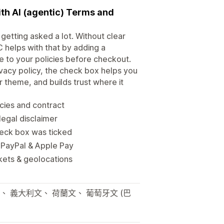
ith AI (agentic) Terms and
getting asked a lot. Without clear
 helps with that by adding a
 to your policies before checkout.
vacy policy, the check box helps you
r theme, and builds trust where it
icies and contract
legal disclaimer
heck box was ticked
 PayPal & Apple Pay
kets & geolocations
、 義大利文、 荷蘭文、 葡萄牙文 (巴