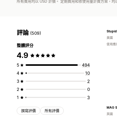
所有費用均以 USD 計價。 定期費用和依使用量計費方案，均以
評論
(509)
美國
使用應
整體評分
4.9
5
494
4
10
3
2
2
0
1
3
撰寫評價
所有評價
英國