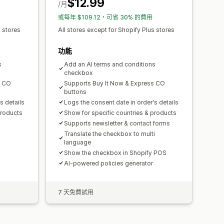
$12.99
/月
或每年 $109.12，可省 30% 的費用
s stores
All stores except for Shopify Plus stores
功能
s
Add an AI terms and conditions
checkbox
s CO
Supports Buy It Now & Express CO
buttons
s details
Logs the consent date in order's details
products
Show for specific countries & products
Supports newsletter & contact forms
Translate the checkbox to multi
language
Show the checkbox in Shopify POS
AI-powered policies generator
7 天免費試用