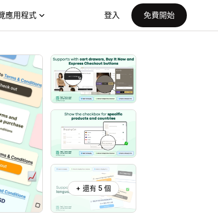
覽應用程式
登入
免費開始
+ 還有 5 個