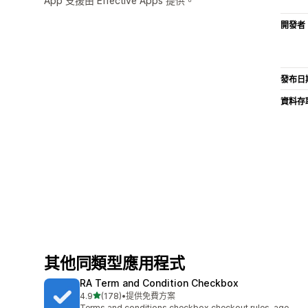
App 支援由 Effective Apps 提供。
開發者
發布日
資料存
其他同類型應用程式
RA Term and Condition Checkbox
滿分 5 顆星
4.9
(178)
•
提供免費方案
共有 178 則評價
Terms and conditions checkbox checkout rules, age