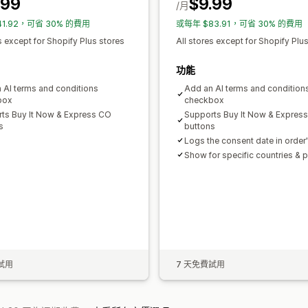
.99
$9.99
/月
41.92，可省 30% 的費用
或每年 $83.91，可省 30% 的費用
s except for Shopify Plus stores
All stores except for Shopify Plu
功能
 AI terms and conditions
Add an AI terms and condition
box
checkbox
ts Buy It Now & Express CO
Supports Buy It Now & Expres
s
buttons
Logs the consent date in order'
Show for specific countries & 
試用
7 天免費試用