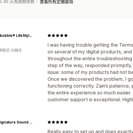
 30 天為週期收費。
查看所有定價選項
Stupidbubble® LifeStyle Platform
I was having trouble getting the Ter
用程式 10個月
on several of my digital products, an
throughout the entire troubleshootin
step of the way, responded promptly, 
issue: some of my products had not be
Once we discovered the problem, I g
functioning correctly. Zain’s patience
the entire experience so much easier.
customer support is exceptional. Hi
MAG Signature Sound Ltd
Really easy to set up and does exact