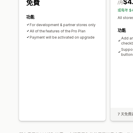
$4
免費
/月
或每年 $
功能
All store
For development & partner stores only
功能
All of the features of the Pro Plan
Payment will be activated on upgrade
Add an
check
Suppor
button
7 天免費