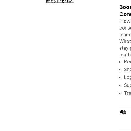
檢視示範商店
Boos
Cond
'How 
conse
manda
Wheth
stay 
matt
Req
Sho
Log
Sup
Tra
語言