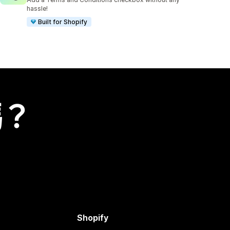
hassle!
Built for Shopify
嗎？
Shopify