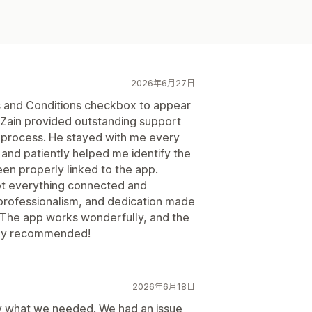
2026年6月27日
ms and Conditions checkbox to appear
d Zain provided outstanding support
g process. He stayed with me every
and patiently helped me identify the
en properly linked to the app.
ot everything connected and
, professionalism, and dedication made
 The app works wonderfully, and the
ghly recommended!
2026年6月18日
ly what we needed. We had an issue