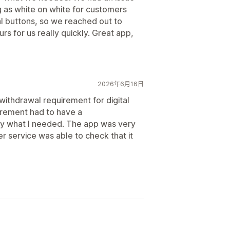
as white on white for customers
l buttons, so we reached out to
s for us really quickly. Great app,
2026年6月16日
 withdrawal requirement for digital
irement had to have a
ly what I needed. The app was very
er service was able to check that it