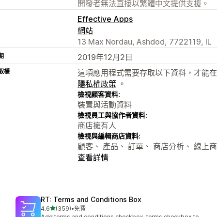
開發者無法直接以繁體中文提供支援。
Effective Apps
網站
13 Max Nordau, Ashdod, 7722119, IL
期
2019年12月2日
取權
這項應用程式需要存取以下資料，才能在
隱私權政策
。
檢視顧客資料:
裝置與活動資料
檢視員工與協作者資料:
商店擁有人
檢視與編輯商店資料:
顧客、 產品、 訂單、 商店分析、 線上
查看詳情
RT: Terms and Conditions Box
滿分 5 顆星
4.6
(359)
•
免費
共有 359 則評價
Add terms and conditions checkbox, terms checkbox to