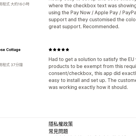
用程式 大約16小時
where the checkbox text was showing 
using the Pay Now / Apple Pay / PayPa
support and they customised the colour
great support. Recommended.
ose Cottage
Had to get a solution to satisfy the EU
用程式 37分鐘
products to be exempt from this requ
consent/checkbox, this app did exact
easy to install and set up. The custom
was working exactly how it should.
隱私權政策
常見問題