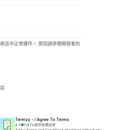
商店中正常運作。 原因請參閱開發者的
商店
Termzy ‑ I Agree To Terms
滿分 5 顆星
4.7
(197)
•
提供免費試用
共有 197 則評價
Add a Terms and Conditions checkbox without any