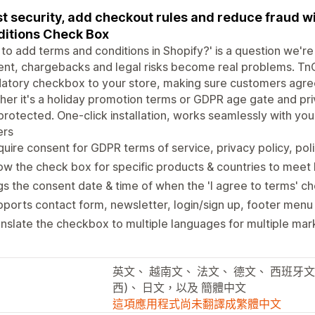
t security, add checkout rules and reduce fraud w
itions Check Box
to add terms and conditions in Shopify?' is a question we're 
nt, chargebacks and legal risks become real problems. TnC
tory checkbox to your store, making sure customers agree
er it's a holiday promotion terms or GDPR age gate and pri
protected. One-click installation, works seamlessly with you
ers
uire consent for GDPR terms of service, privacy policy, pol
w the check box for specific products & countries to meet 
s the consent date & time of when the 'I agree to terms' c
ports contact form, newsletter, login/sign up, footer menu
nslate the checkbox to multiple languages for multiple mar
英文、 越南文、 法文、 德文、 西班牙文
西)、 日文，以及 簡體中文
這項應用程式尚未翻譯成繁體中文