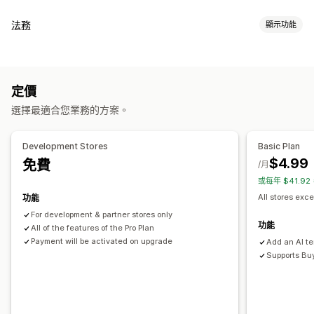
購物車顯示畫面
法務
顯示功能
公告
自訂樣式
自訂規則
自訂 HTML
自訂 CSS
促銷
法規遵循
行動裝置回應式設計
購物車
固定式購物車
條款核取方塊
無障礙功能
年齡驗證
產品警示
資料隱私權
稅務法規遵循
倒數計時器
定價
條款及條件
政策管理
符合 TSE 規範
免稅項目
法規遵循報告
追加銷售
選擇最適合您業務的方案。
自訂
商品推薦
免運費
經常一起購買的商品
運送列
分層獎勵
彈出式視窗
顏色和字型
小工具位置
自訂 CSS
自訂代碼
Development Stores
Basic Plan
自訂結帳頁面
頁面限制
商品目標設定
地理位置
自訂文字
$4.99
免費
/月
自訂備註
運送方式規則
付款方式規則
或每年 $41.9
All stores exce
功能
For development & partner stores only
功能
All of the features of the Pro Plan
Payment will be activated on upgrade
Add an AI t
Supports Bu