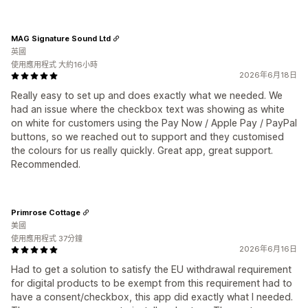
MAG Signature Sound Ltd
英國
使用應用程式 大約16小時
2026年6月18日
Really easy to set up and does exactly what we needed. We
had an issue where the checkbox text was showing as white
on white for customers using the Pay Now / Apple Pay / PayPal
buttons, so we reached out to support and they customised
the colours for us really quickly. Great app, great support.
Recommended.
Primrose Cottage
美國
使用應用程式 37分鐘
2026年6月16日
Had to get a solution to satisfy the EU withdrawal requirement
for digital products to be exempt from this requirement had to
have a consent/checkbox, this app did exactly what I needed.