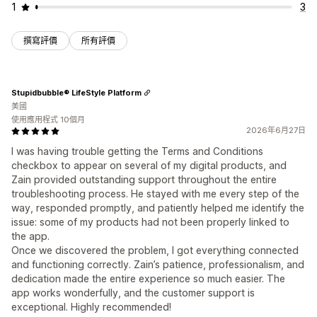
1
3
撰寫評價
所有評價
Stupidbubble® LifeStyle Platform
美國
使用應用程式 10個月
2026年6月27日
I was having trouble getting the Terms and Conditions
checkbox to appear on several of my digital products, and
Zain provided outstanding support throughout the entire
troubleshooting process. He stayed with me every step of the
way, responded promptly, and patiently helped me identify the
issue: some of my products had not been properly linked to
the app.
Once we discovered the problem, I got everything connected
and functioning correctly. Zain’s patience, professionalism, and
dedication made the entire experience so much easier. The
app works wonderfully, and the customer support is
exceptional. Highly recommended!