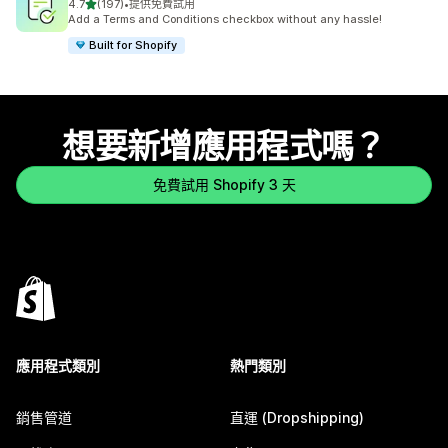
滿分 5 顆星
4.7
(197)
•
提供免費試用
共有 197 則評價
Add a Terms and Conditions checkbox without any hassle!
Built for Shopify
想要新增應用程式嗎？
免費試用 Shopify 3 天
應用程式類別
熱門類別
銷售管道
直運 (Dropshipping)