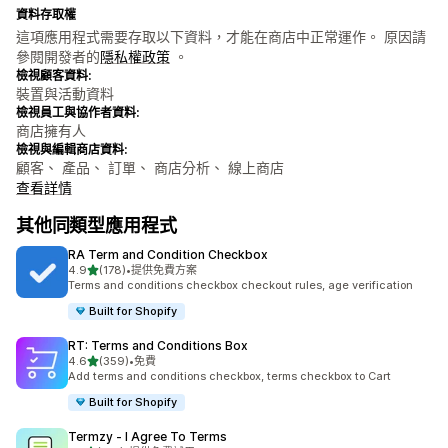
資料存取權
這項應用程式需要存取以下資料，才能在商店中正常運作。 原因請
參閱開發者的
隱私權政策
。
檢視顧客資料:
裝置與活動資料
檢視員工與協作者資料:
商店擁有人
檢視與編輯商店資料:
顧客、 產品、 訂單、 商店分析、 線上商店
查看詳情
其他同類型應用程式
RA Term and Condition Checkbox
滿分 5 顆星
4.9
(178)
•
提供免費方案
共有 178 則評價
Terms and conditions checkbox checkout rules, age verification
Built for Shopify
RT: Terms and Conditions Box
滿分 5 顆星
4.6
(359)
•
免費
共有 359 則評價
Add terms and conditions checkbox, terms checkbox to Cart
Built for Shopify
Termzy ‑ I Agree To Terms