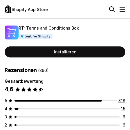
Shopify App Store
RT: Terms and Conditions Box
Built for Shopify
Installieren
Rezensionen
(360)
Gesamtbewertung
4,6
5
318
4
15
3
6
2
6