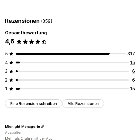
Compliance
Geschäftsbedingungen
Rezensionen
(359)
Anpassung
Gesamtbewertung
Kontrollkästchen
Farbe und Schriftart
4,6
5
317
4
15
3
6
2
6
1
15
Eine Rezension schreiben
Alle Rezensionen
Midnight Menagerie
Australien
Mehr als 2 jahre mit der App