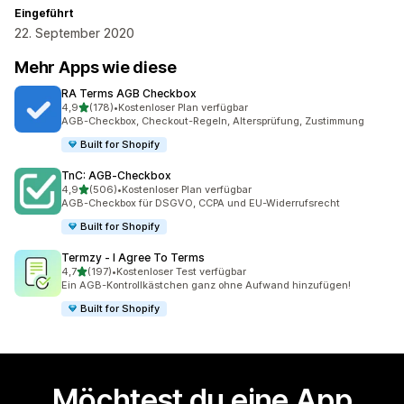
Eingeführt
22. September 2020
Mehr Apps wie diese
RA Terms AGB Checkbox
von 5 Sternen
4,9
(178)
•
Kostenloser Plan verfügbar
178 Rezensionen insgesamt
AGB-Checkbox, Checkout-Regeln, Altersprüfung, Zustimmung
Built for Shopify
TnC: AGB‑Checkbox
von 5 Sternen
4,9
(506)
•
Kostenloser Plan verfügbar
506 Rezensionen insgesamt
AGB-Checkbox für DSGVO, CCPA und EU-Widerrufsrecht
Built for Shopify
Termzy ‑ I Agree To Terms
von 5 Sternen
4,7
(197)
•
Kostenloser Test verfügbar
197 Rezensionen insgesamt
Ein AGB-Kontrollkästchen ganz ohne Aufwand hinzufügen!
Built for Shopify
Möchtest du eine App