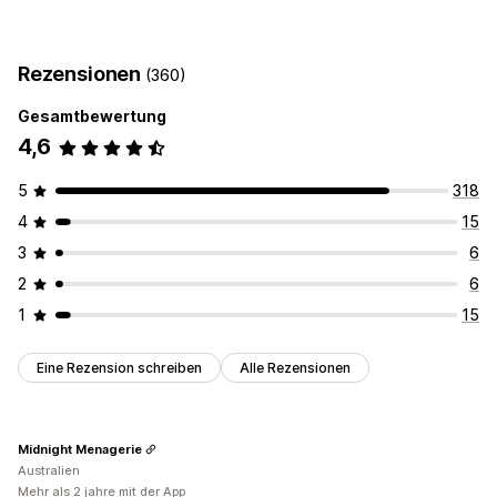
Compliance
Geschäftsbedingungen
Rezensionen
(360)
Anpassung
Gesamtbewertung
Kontrollkästchen
Farbe und Schriftart
4,6
5
318
4
15
3
6
2
6
1
15
Eine Rezension schreiben
Alle Rezensionen
Midnight Menagerie
Australien
Mehr als 2 jahre mit der App