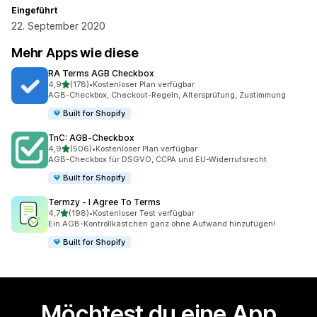
Eingeführt
22. September 2020
Mehr Apps wie diese
RA Terms AGB Checkbox
von 5 Sternen
4,9
(178)
•
Kostenloser Plan verfügbar
178 Rezensionen insgesamt
AGB-Checkbox, Checkout-Regeln, Altersprüfung, Zustimmung
Built for Shopify
TnC: AGB‑Checkbox
von 5 Sternen
4,9
(506)
•
Kostenloser Plan verfügbar
506 Rezensionen insgesamt
AGB-Checkbox für DSGVO, CCPA und EU-Widerrufsrecht
Built for Shopify
Termzy ‑ I Agree To Terms
von 5 Sternen
4,7
(198)
•
Kostenloser Test verfügbar
198 Rezensionen insgesamt
Ein AGB-Kontrollkästchen ganz ohne Aufwand hinzufügen!
Built for Shopify
Möchtest du eine App