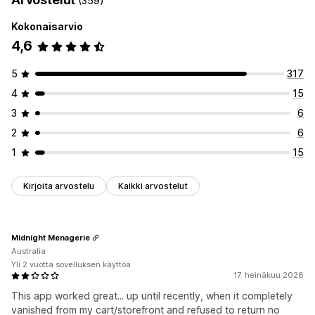
(359)
Mukautukset
Kokonaisarvio
Valintaruudut
Väri ja fontti
4,6
5
317
4
15
3
6
2
6
1
15
Kirjoita arvostelu
Kaikki arvostelut
Midnight Menagerie
Australia
Yli 2 vuotta sovelluksen käyttöä
17. heinäkuu 2026
This app worked great... up until recently, when it completely
vanished from my cart/storefront and refused to return no