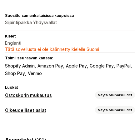
Suosittu samankaltaisissa kaupoissa
Sijaintipaikka Yhdysvallat
Kielet
Englanti
Tätä sovellusta ei ole käännetty kielelle Suomi
Toimii seuraavan kanssa:
Shopify Admin
Amazon Pay
Apple Pay
Google Pay
PayPal
Shop Pay
Venmo
Luokat
Ostoskorin mukautus
Näytä ominaisuudet
Ostoskorin näkymä
Oikeudelliset asiat
Näytä ominaisuudet
Ehtojen valintaruutu
Vaatimustenmukaisuus
Käyttöehdot
Arvostelut