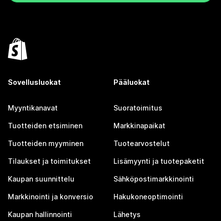
Sovellusluokat
Pääluokat
Myyntikanavat
Suoratoimitus
Tuotteiden etsiminen
Markkinapaikat
Tuotteiden myyminen
Tuotearvostelut
Tilaukset ja toimitukset
Lisämyynti ja tuotepaketit
Kaupan suunnittelu
Sähköpostimarkkinointi
Markkinointi ja konversio
Hakukoneoptimointi
Kaupan hallinnointi
Lähetys