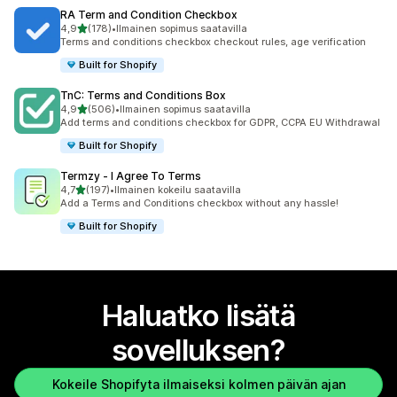
RA Term and Condition Checkbox
/ 5 tähteä
4,9
(178)
•
Ilmainen sopimus saatavilla
178 arvostelua yhteensä
Terms and conditions checkbox checkout rules, age verification
Built for Shopify
TnC: Terms and Conditions Box
/ 5 tähteä
4,9
(506)
•
Ilmainen sopimus saatavilla
506 arvostelua yhteensä
Add terms and conditions checkbox for GDPR, CCPA EU Withdrawal
Built for Shopify
Termzy ‑ I Agree To Terms
/ 5 tähteä
4,7
(197)
•
Ilmainen kokeilu saatavilla
197 arvostelua yhteensä
Add a Terms and Conditions checkbox without any hassle!
Built for Shopify
Haluatko lisätä
sovelluksen?
Kokeile Shopifyta ilmaiseksi kolmen päivän ajan