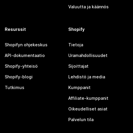
Valuutta ja käännös
Resurssit
Shopify
Shopifyn ohjekeskus
Tietoja
API-dokumentaatio
Uramahdollisuudet
Shopify-yhteisö
Sijoittajat
Shopify-blogi
Lehdistö ja media
Tutkimus
Kumppanit
Affiliate-kumppanit
Oikeudelliset asiat
Palvelun tila