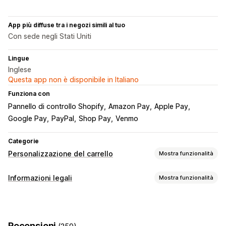
App più diffuse tra i negozi simili al tuo
Con sede negli Stati Uniti
Lingue
Inglese
Questa app non è disponibile in Italiano
Funziona con
Pannello di controllo Shopify
Amazon Pay
Apple Pay
Google Pay
PayPal
Shop Pay
Venmo
Categorie
Personalizzazione del carrello
Mostra funzionalità
Visualizzazione del carrello
Informazioni legali
Mostra funzionalità
Casella di spunta dei termini e condizioni
Conformità
Termini e condizioni
Recensioni