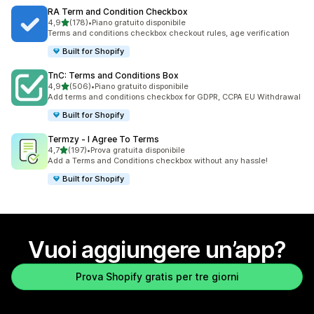
RA Term and Condition Checkbox
stelle su 5
4,9
(178)
•
Piano gratuito disponibile
178 recensioni totali
Terms and conditions checkbox checkout rules, age verification
Built for Shopify
TnC: Terms and Conditions Box
stelle su 5
4,9
(506)
•
Piano gratuito disponibile
506 recensioni totali
Add terms and conditions checkbox for GDPR, CCPA EU Withdrawal
Built for Shopify
Termzy ‑ I Agree To Terms
stelle su 5
4,7
(197)
•
Prova gratuita disponibile
197 recensioni totali
Add a Terms and Conditions checkbox without any hassle!
Built for Shopify
Vuoi aggiungere un’app?
Prova Shopify gratis per tre giorni