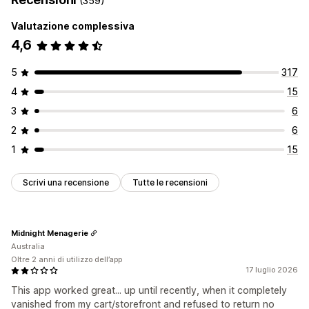
(359)
Personalizzazione
Valutazione complessiva
Caselle di spunta
Colore e font
4,6
5
317
4
15
3
6
2
6
1
15
Scrivi una recensione
Tutte le recensioni
Midnight Menagerie
Australia
Oltre 2 anni di utilizzo dell’app
17 luglio 2026
This app worked great... up until recently, when it completely
vanished from my cart/storefront and refused to return no