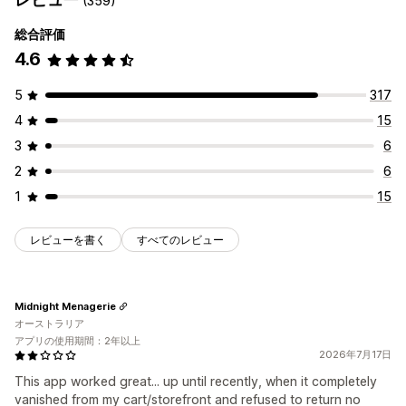
(359)
カスタマイズ
総合評価
チェックボックス
色とフォント
4.6
5
317
4
15
3
6
2
6
1
15
レビューを書く
すべてのレビュー
Midnight Menagerie
オーストラリア
アプリの使用期間：2年以上
2026年7月17日
This app worked great... up until recently, when it completely
vanished from my cart/storefront and refused to return no