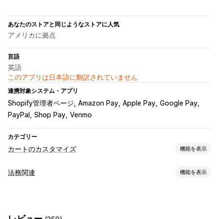
あなたのストアと同じようなストアに人気
アメリカに拠点
言語
英語
このアプリは日本語に翻訳されていません
連携対象システム・アプリ
Shopify管理者ページ
Amazon Pay
Apple Pay
Google Pay
PayPal
Shop Pay
Venmo
カテゴリー
カートのカスタマイズ
機能を表示
カートの表示
法務関連
機能を表示
利用規約チェックボックス
コンプライアンス
利用規約
レビュー