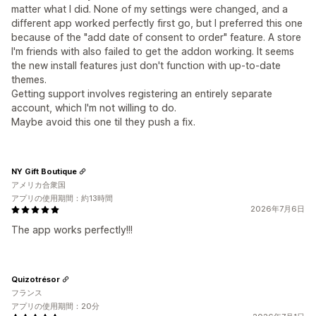
matter what I did. None of my settings were changed, and a
different app worked perfectly first go, but I preferred this one
because of the "add date of consent to order" feature. A store
I'm friends with also failed to get the addon working. It seems
the new install features just don't function with up-to-date
themes.
Getting support involves registering an entirely separate
account, which I'm not willing to do.
Maybe avoid this one til they push a fix.
NY Gift Boutique
アメリカ合衆国
アプリの使用期間：約13時間
2026年7月6日
The app works perfectly!!!
Quizotrésor
フランス
アプリの使用期間：20分