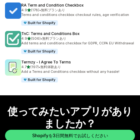
RA Term and Condition Checkbox
5つ星中
4.9
(178)
•
無料プランあり
合計レビュー数：178件
Terms and conditions checkbox checkout rules, age verification
Built for Shopify
TnC: Terms and Conditions Box
5つ星中
4.9
(506)
•
無料プランあり
合計レビュー数：506件
Add terms and conditions checkbox for GDPR, CCPA EU Withdrawal
Built for Shopify
Termzy ‑ I Agree To Terms
5つ星中
4.7
(197)
•
無料体験あり
合計レビュー数：197件
Add a Terms and Conditions checkbox without any hassle!
Built for Shopify
使ってみたいアプリがあり
ましたか？
Shopifyを3日間無料でお試しください