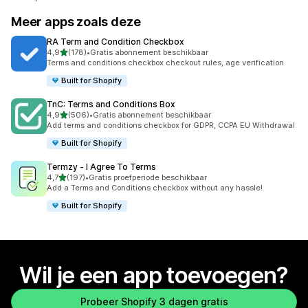
Meer apps zoals deze
RA Term and Condition Checkbox
van 5 sterren
4,9
(178)
•
Gratis abonnement beschikbaar
178 recensies in totaal
Terms and conditions checkbox checkout rules, age verification
Built for Shopify
TnC: Terms and Conditions Box
van 5 sterren
4,9
(506)
•
Gratis abonnement beschikbaar
506 recensies in totaal
Add terms and conditions checkbox for GDPR, CCPA EU Withdrawal
Built for Shopify
Termzy ‑ I Agree To Terms
van 5 sterren
4,7
(197)
•
Gratis proefperiode beschikbaar
197 recensies in totaal
Add a Terms and Conditions checkbox without any hassle!
Built for Shopify
Wil je een app toevoegen?
Probeer Shopify 3 dagen gratis