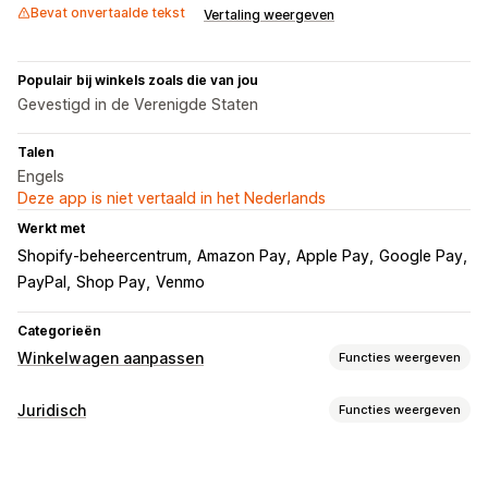
Bevat onvertaalde tekst
Vertaling weergeven
Populair bij winkels zoals die van jou
Gevestigd in de Verenigde Staten
Talen
Engels
Deze app is niet vertaald in het Nederlands
Werkt met
Shopify-beheercentrum
Amazon Pay
Apple Pay
Google Pay
PayPal
Shop Pay
Venmo
Categorieën
Winkelwagen aanpassen
Functies weergeven
Weergave van winkelwagen
Juridisch
Functies weergeven
Selectievakje voorwaarden
Compliance
Algemene voorwaarden