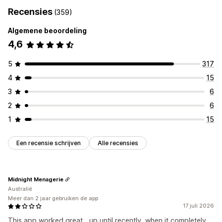
Recensies
(359)
Aanpassing
Algemene beoordeling
Selectievakjes
Kleur en lettertype
4,6
5
317
4
15
3
6
2
6
1
15
Een recensie schrijven
Alle recensies
Midnight Menagerie
Australië
Meer dan 2 jaar gebruiken de app
17 juli 2026
This app worked great... up until recently, when it completely