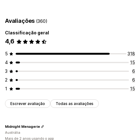
Conformidade
Termos e condições
Avaliações
(360)
Personalização
Classificação geral
Caixas de seleção
Cor e fonte
4,6
5
318
4
15
3
6
2
6
1
15
Escrever avaliação
Todas as avaliações
Midnight Menagerie
Austrália
Mais de 2 anos usando o app