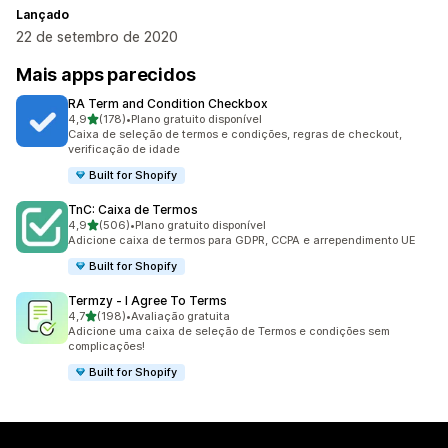
Lançado
22 de setembro de 2020
Mais apps parecidos
RA Term and Condition Checkbox
de 5 estrelas
4,9
(178)
•
Plano gratuito disponível
178 avaliações ao todo
Caixa de seleção de termos e condições, regras de checkout,
verificação de idade
Built for Shopify
TnC: Caixa de Termos
de 5 estrelas
4,9
(506)
•
Plano gratuito disponível
506 avaliações ao todo
Adicione caixa de termos para GDPR, CCPA e arrependimento UE
Built for Shopify
Termzy ‑ I Agree To Terms
de 5 estrelas
4,7
(198)
•
Avaliação gratuita
198 avaliações ao todo
Adicione uma caixa de seleção de Termos e condições sem
complicações!
Built for Shopify