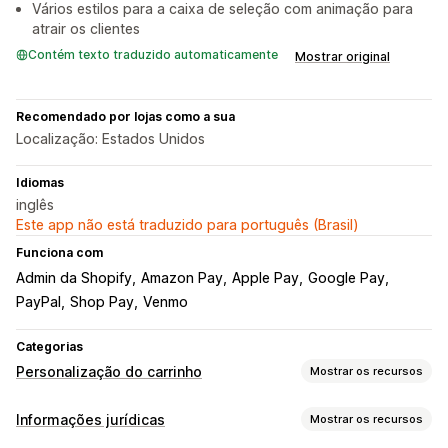
Vários estilos para a caixa de seleção com animação para
atrair os clientes
Contém texto traduzido automaticamente
Mostrar original
Recomendado por lojas como a sua
Localização: Estados Unidos
Idiomas
inglês
Este app não está traduzido para português (Brasil)
Funciona com
Admin da Shopify
Amazon Pay
Apple Pay
Google Pay
PayPal
Shop Pay
Venmo
Categorias
Personalização do carrinho
Mostrar os recursos
Exibição do carrinho
Informações jurídicas
Mostrar os recursos
Caixa de seleção de termos