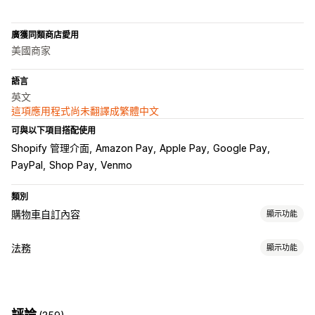
廣獲同類商店愛用
美國商家
語言
英文
這項應用程式尚未翻譯成繁體中文
可與以下項目搭配使用
Shopify 管理介面
Amazon Pay
Apple Pay
Google Pay
PayPal
Shop Pay
Venmo
類別
購物車自訂內容
顯示功能
購物車顯示畫面
法務
顯示功能
條款核取方塊
法規遵循
條款及條件
評論