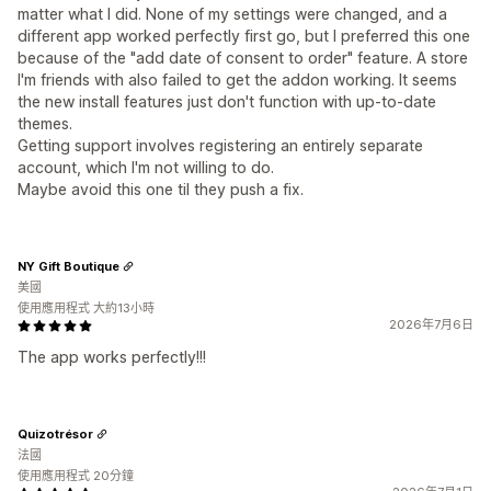
matter what I did. None of my settings were changed, and a
different app worked perfectly first go, but I preferred this one
because of the "add date of consent to order" feature. A store
I'm friends with also failed to get the addon working. It seems
the new install features just don't function with up-to-date
themes.
Getting support involves registering an entirely separate
account, which I'm not willing to do.
Maybe avoid this one til they push a fix.
NY Gift Boutique
美國
使用應用程式 大約13小時
2026年7月6日
The app works perfectly!!!
Quizotrésor
法國
使用應用程式 20分鐘