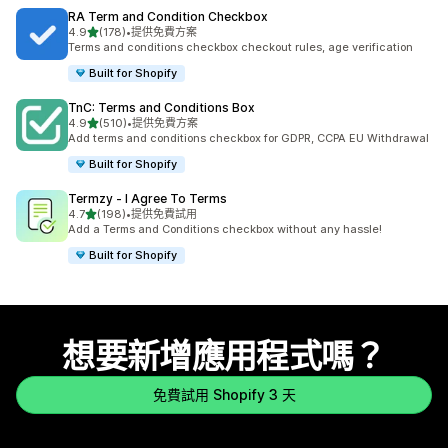
RA Term and Condition Checkbox
滿分 5 顆星
4.9
(178)
•
提供免費方案
共有 178 則評價
Terms and conditions checkbox checkout rules, age verification
Built for Shopify
TnC: Terms and Conditions Box
滿分 5 顆星
4.9
(510)
•
提供免費方案
共有 510 則評價
Add terms and conditions checkbox for GDPR, CCPA EU Withdrawal
Built for Shopify
Termzy ‑ I Agree To Terms
滿分 5 顆星
4.7
(198)
•
提供免費試用
共有 198 則評價
Add a Terms and Conditions checkbox without any hassle!
Built for Shopify
想要新增應用程式嗎？
免費試用 Shopify 3 天