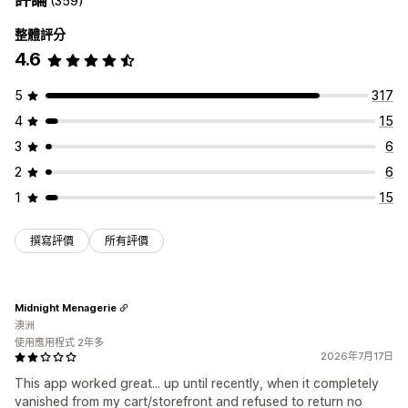
(359)
自訂
整體評分
核取方塊
顏色和字型
4.6
5
317
4
15
3
6
2
6
1
15
撰寫評價
所有評價
Midnight Menagerie
澳洲
使用應用程式 2年多
2026年7月17日
This app worked great... up until recently, when it completely
vanished from my cart/storefront and refused to return no