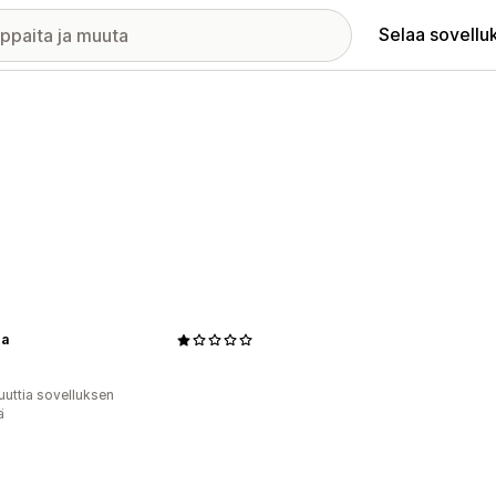
Selaa sovellu
ra
uuttia sovelluksen
ä