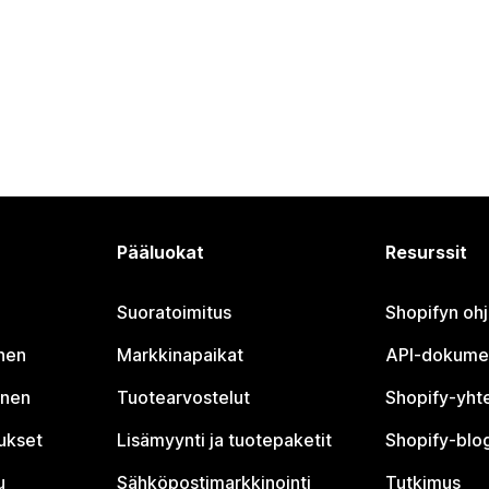
Pääluokat
Resurssit
Suoratoimitus
Shopifyn oh
nen
Markkinapaikat
API-dokume
inen
Tuotearvostelut
Shopify-yht
tukset
Lisämyynti ja tuotepaketit
Shopify-blog
u
Sähköpostimarkkinointi
Tutkimus