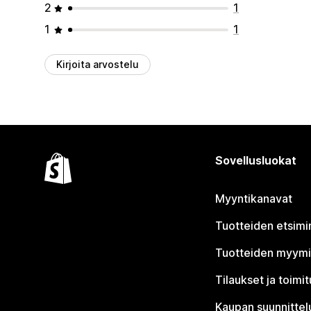
2
1
1
1
Kirjoita arvostelu
Sovellusluokat
Myyntikanavat
Tuotteiden etsimi
Tuotteiden myym
Tilaukset ja toimi
Kaupan suunnittel