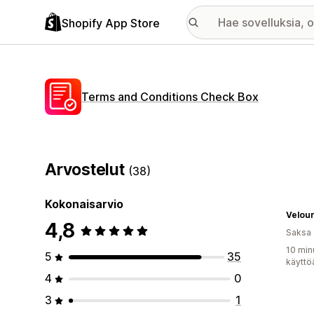
Shopify App Store
Terms and Conditions Check Box
Arvostelut
(38)
Kokonaisarvio
Velou
4,8
Saksa
10 min
5
35
käyttö
4
0
3
1