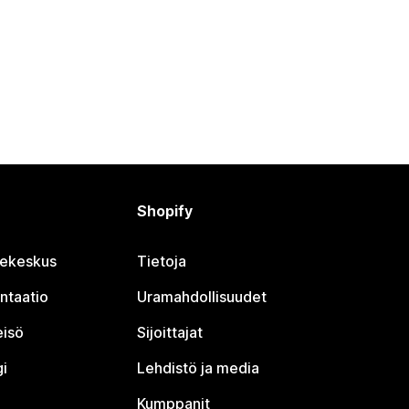
Shopify
jekeskus
Tietoja
ntaatio
Uramahdollisuudet
eisö
Sijoittajat
i
Lehdistö ja media
Kumppanit