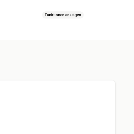
Funktionen anzeigen
tile
Benutzerdefinierte Regeln
efinierte CSS
Werbeaktionen
korbeinschub
ersand
Häufig zusammen gekauft
ür Versandarten