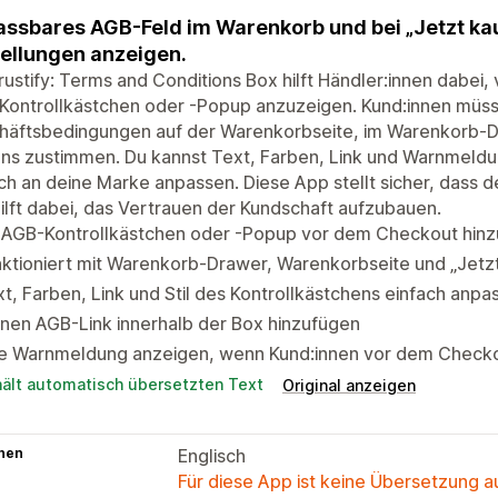
ssbares AGB-Feld im Warenkorb und bei „Jetzt kau
ellungen anzeigen.
rustify: Terms and Conditions Box hilft Händler:innen dabe
Kontrollkästchen oder -Popup anzuzeigen. Kund:innen müs
häftsbedingungen auf der Warenkorbseite, im Warenkorb-Dr
ns zustimmen. Du kannst Text, Farben, Link und Warnmeldu
ch an deine Marke anpassen. Diese App stellt sicher, dass d
ilft dabei, das Vertrauen der Kundschaft aufzubauen.
n AGB-Kontrollkästchen oder -Popup vor dem Checkout hin
ktioniert mit Warenkorb-Drawer, Warenkorbseite und „Jetz
t, Farben, Link und Stil des Kontrollkästchens einfach anpa
nen AGB-Link innerhalb der Box hinzufügen
ne Warnmeldung anzeigen, wenn Kund:innen vor dem Checko
hält automatisch übersetzten Text
Original anzeigen
hen
Englisch
Für diese App ist keine Übersetzung 