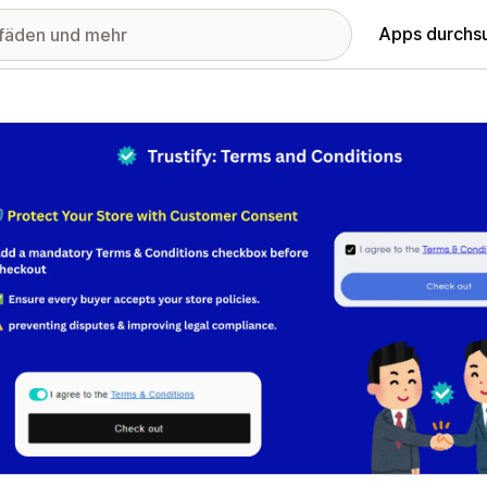
Apps durchs
stellte Bildergalerie