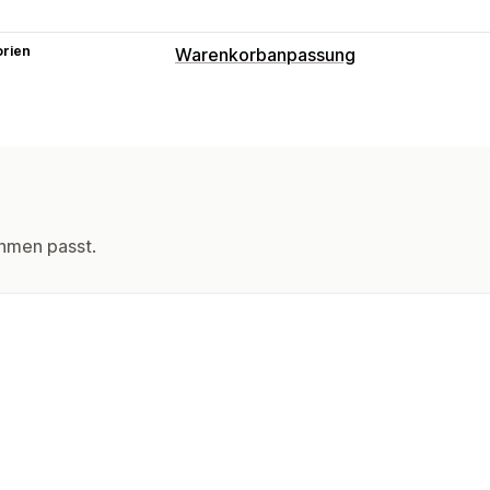
orien
Warenkorbanpassung
Warenkorbanzeige
Ankündigungen
Benutzerdefinierte S
Benutzerdefiniertes HTML
Benutzerd
Responsivität für Mobilgeräte
Waren
Kontrollkästchen für AGBs
hmen passt.
Upselling
Produktempfehlungen
Kostenloser V
Versandleiste
Gestaffelte Prämien
Checkout-Anpassung
Benutzerdefinierte Notizen
Regeln f
Regeln für Zahlungsmethoden