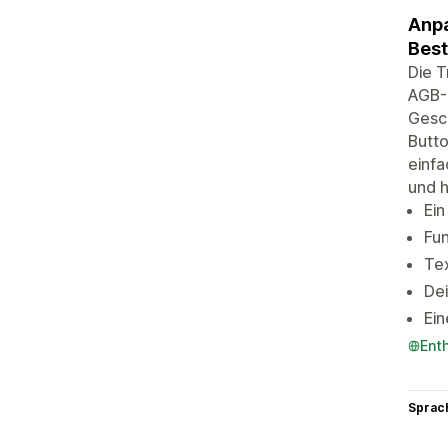
Anpa
Best
Die T
AGB-
Gesc
Butto
einfa
und h
Ei
Fun
Tex
Dei
Ei
Ent
Sprac