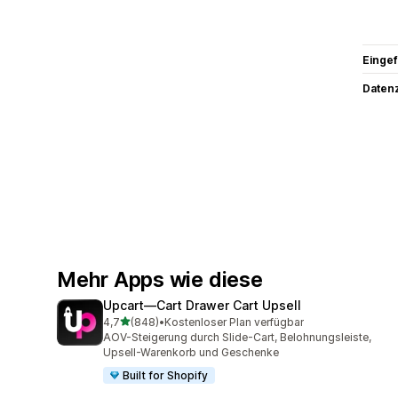
Eingef
Datenz
Mehr Apps wie diese
Upcart—Cart Drawer Cart Upsell
von 5 Sternen
4,7
(848)
•
Kostenloser Plan verfügbar
848 Rezensionen insgesamt
AOV-Steigerung durch Slide-Cart, Belohnungsleiste,
Upsell-Warenkorb und Geschenke
Built for Shopify