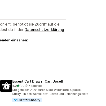
niert, benötigt sie Zugriff auf die
dest du in der
Datenschutzerklärung
genden einsehen:
Essent Cart Drawer Cart Upsell
von 5 Sternen
5,0
(802)
•
Kostenlos
802 Rezensionen insgesamt
Steigere den AOV durch Slide-Warenkorb-Upsells,
Sticky-„In den Warenkorb“-Leiste und Belohnungsleiste
Built for Shopify