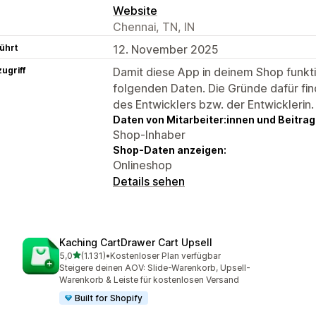
Website
Chennai, TN, IN
ührt
12. November 2025
ugriff
Damit diese App in deinem Shop funktio
folgenden Daten. Die Gründe dafür fin
des Entwicklers bzw. der Entwicklerin.
Daten von Mitarbeiter:innen und Beitra
Shop-Inhaber
Shop-Daten anzeigen:
Onlineshop
Details sehen
Kaching CartDrawer Cart Upsell
von 5 Sternen
5,0
(1.131)
•
Kostenloser Plan verfügbar
1131 Rezensionen insgesamt
Steigere deinen AOV: Slide-Warenkorb, Upsell-
Warenkorb & Leiste für kostenlosen Versand
Built for Shopify