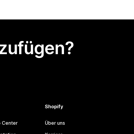
nzufügen?
Shopify
p Center
Über uns