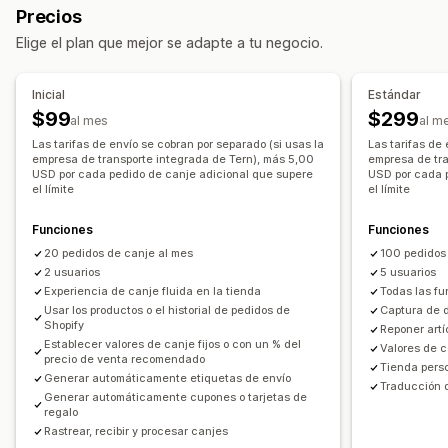
Precios
Códigos de descuento
Elige el plan que mejor se adapte a tu negocio.
Gestión de devoluciones
Portal de devoluciones
Etiquetas de envíos
Inicial
Estándar
Seguimiento de la devolución
$99
$299
al mes
al m
Notificaciones de correo electrónico
Las tarifas de envío se cobran por separado (si usas la
Las tarifas de
empresa de transporte integrada de Tern), más 5,00
empresa de tra
USD por cada pedido de canje adicional que supere
USD por cada 
el límite
el límite
Funciones
Funciones
20 pedidos de canje al mes
100 pedidos
2 usuarios
5 usuarios
Experiencia de canje fluida en la tienda
Todas las fu
Usar los productos o el historial de pedidos de
Captura de 
Shopify
Reponer artí
Establecer valores de canje fijos o con un % del
Valores de 
precio de venta recomendado
Tienda perso
Generar automáticamente etiquetas de envío
Traducción 
Generar automáticamente cupones o tarjetas de
regalo
Rastrear, recibir y procesar canjes