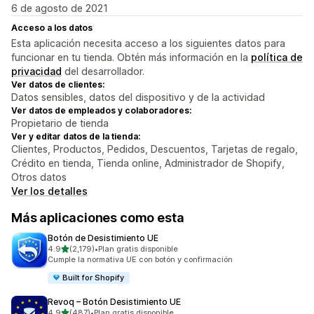
6 de agosto de 2021
Acceso a los datos
Esta aplicación necesita acceso a los siguientes datos para
funcionar en tu tienda. Obtén más información en la
política de
privacidad
del desarrollador.
Ver datos de clientes:
Datos sensibles, datos del dispositivo y de la actividad
Ver datos de empleados y colaboradores:
Propietario de tienda
Ver y editar datos de la tienda:
Clientes, Productos, Pedidos, Descuentos, Tarjetas de regalo,
Crédito en tienda, Tienda online, Administrador de Shopify,
Otros datos
Ver los detalles
Más aplicaciones como esta
Botón de Desistimiento UE
de 5 estrellas
4.9
(2,179)
•
Plan gratis disponible
2179 reseñas en total
Cumple la normativa UE con botón y confirmación
Built for Shopify
Revoq – Botón Desistimiento UE
de 5 estrellas
4.9
(487)
•
Plan gratis disponible