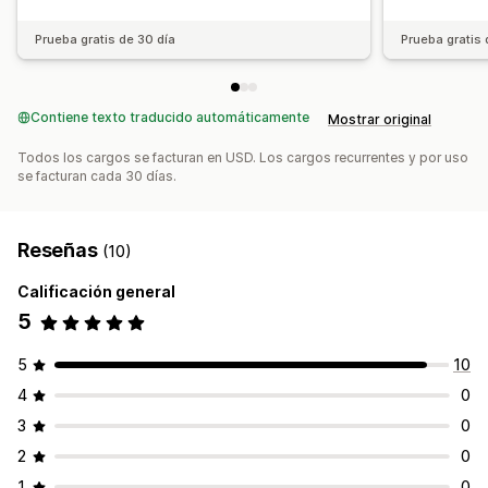
Prueba gratis de 30 día
Prueba gratis 
Contiene texto traducido automáticamente
Mostrar original
Todos los cargos se facturan en USD. Los cargos recurrentes y por uso
se facturan cada 30 días.
Reseñas
(10)
Calificación general
5
5
10
4
0
3
0
2
0
1
0