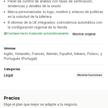
Panel de control de análisis con tasas de verificación,
tendencias y detalles de la sesión
Marca personalizada: tu logo, nombre y enlaces de políticas
en la solicitud de la billetera
8 idiomas de la UE integrados: coincidencia automática con
la configuración regional de tu tienda
Contiene texto traducido automáticamente
Mostrar original
Idiomas
Inglés, Holandés, Francés, Alemán, Español, Italiano, Polaco, y
Portugués (Portugal)
Categorías
Legal
Mostrar funciones
Cumplimiento
Verificación de edad
Privacidad de los datos
Precios
Informes de cumplimiento
Elige el plan que mejor se adapte a tu negocio.
Personalización