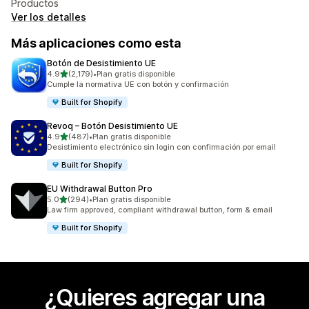
Productos
Ver los detalles
Más aplicaciones como esta
Botón de Desistimiento UE
de 5 estrellas
4.9
(2,179)
•
Plan gratis disponible
2179 reseñas en total
Cumple la normativa UE con botón y confirmación
Built for Shopify
Revoq – Botón Desistimiento UE
de 5 estrellas
4.9
(487)
•
Plan gratis disponible
487 reseñas en total
Desistimiento electrónico sin login con confirmación por email
Built for Shopify
EU Withdrawal Button Pro
de 5 estrellas
5.0
(294)
•
Plan gratis disponible
294 reseñas en total
Law firm approved, compliant withdrawal button, form & email
Built for Shopify
¿Quieres agregar una