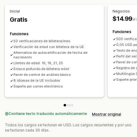
Ventanas emergentes
Restricción de páginas
Inicial
Negocios
Segmentación del producto
Múltiples idiomas
$14.99
Gratis
al
Funciones
Funciones
500 verifica
50 verificaciones de billetera/mes
0,05 USD por
Verificación de edad con billetera de la UE
Texto de en
Alternativa de autocertificación de fecha de
Perfil del ve
nacimiento
Panel de con
Límites de edad: 16, 18, 21, 25
Registro de 
Enlace profundo de billetera móvil
Multilingüe 
Panel de control de análisis básico
Soporte prior
8 idiomas de la UE incluidos
Soporte por correo electrónico
Contiene texto traducido automáticamente
Mostrar original
Todos los cargos se facturan en USD. Los cargos recurrentes y por uso
se facturan cada 30 días.