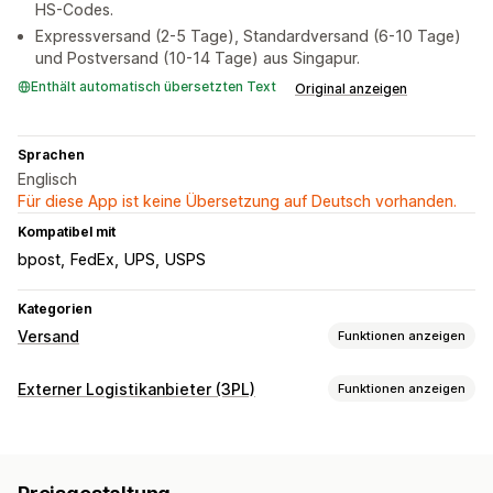
HS-Codes.
Expressversand (2-5 Tage), Standardversand (6-10 Tage)
und Postversand (10-14 Tage) aus Singapur.
Enthält automatisch übersetzten Text
Original anzeigen
Sprachen
Englisch
Für diese App ist keine Übersetzung auf Deutsch vorhanden.
Kompatibel mit
bpost
FedEx
UPS
USPS
Kategorien
Versand
Funktionen anzeigen
Etiketten und Verpackung
Externer Logistikanbieter (3PL)
Funktionen anzeigen
Etiketterstellung
Zolldokumente
Versandtarife
Bestellverwaltung
Verwaltung von Lieferungen
Fulfillment
Bestellsynchronisierung
Tracking in Echtzeit