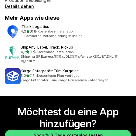
Produkte, Bestellungen
Details sehen
Mehr Apps wie diese
iThink Logistics
von 5 Sternen
4,2
(81)
•
Kostenlose Installation
81 Rezensionen insgesamt
E-Commerce-Versandlösung in Indien
ShipAny: Label, Track, Pickup
von 5 Sternen
4,7
(17)
•
Kostenlose Installation
17 Rezensionen insgesamt
Shipping SF Express(順豐),JDL(京東),Yamato,KEX,J&T,DHL,超
商,FedEx
Kargo Entegratör: Tüm Kargolar
von 5 Sternen
5,0
(17)
•
Kostenloser Plan verfügbar
17 Rezensionen insgesamt
Kargo Entegratör: Tüm Kargo Firmalarıyla Entegrasyon
Möchtest du eine App
hinzufügen?
Shopify 3 Tage kostenlos testen