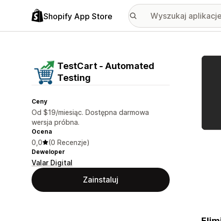
Shopify App Store
Wyróż
TestCart ‑ Automated
Testing
Ceny
Od $19/miesiąc. Dostępna darmowa
wersja próbna.
Ocena
0,0
(0 Recenzje)
Deweloper
Valar Digital
Zainstaluj
Elim