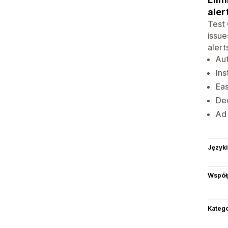
aler
Test 
issue
alert
Aut
Ins
Eas
Ded
Ad 
Języki
Współ
Katego