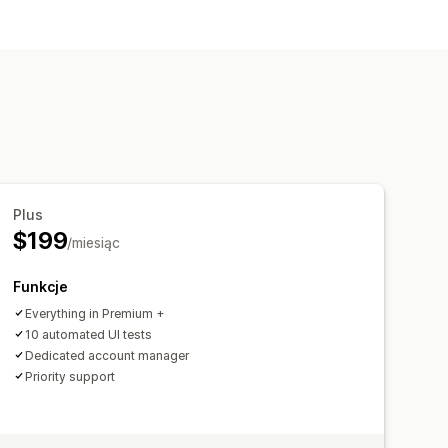
Plus
$199
/miesiąc
Funkcje
Everything in Premium +
10 automated UI tests
Dedicated account manager
Priority support