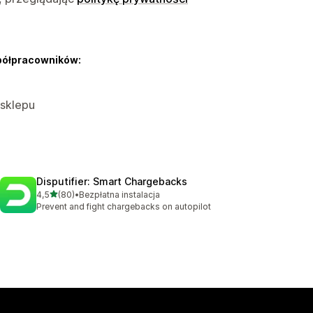
półpracowników:
 sklepu
Disputifier: Smart Chargebacks
na 5 gwiazdek
4,5
(80)
•
Bezpłatna instalacja
Łączna liczba recenzji: 80
Prevent and fight chargebacks on autopilot