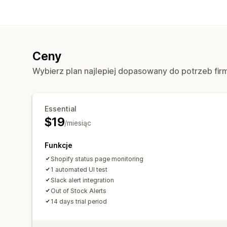
Ceny
Wybierz plan najlepiej dopasowany do potrzeb fir
Essential
$19
/miesiąc
Funkcje
Shopify status page monitoring
1 automated UI test
Slack alert integration
Out of Stock Alerts
14 days trial period