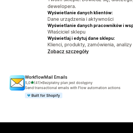
dewelopera.
Wyświetlanie danych klientów:
Dane urządzenia i aktywności
Wyświetlanie danych pracowników i ws
Właściciel sklepu
Wyświetlaj i edytuj dane sklepu:
Klienci, produkty, zamówienia, analizy
Zobacz szczegóły
WorkflowMail Emails
na 5 gwiazdek
5,0
(41)
•
Bezpłatny plan jest dostępny
Łączna liczba recenzji: 41
Send transactional emails with Flow automation actions
Built for Shopify