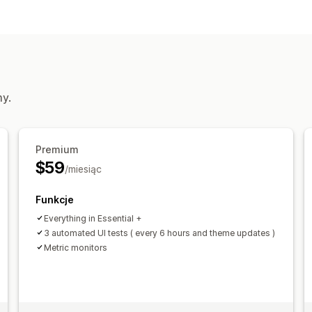
my.
Premium
$59
/miesiąc
Funkcje
Everything in Essential +
3 automated UI tests ( every 6 hours and theme updates )
Metric monitors