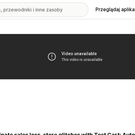
Przeglądaj aplika
nione obrazy w galerii
inate sales loss, store glitches with Test Cart: Au