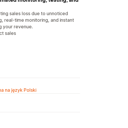
ing sales loss due to unnoticed
g, real-time monitoring, and instant
g your revenue.
ct sales
a na język Polski