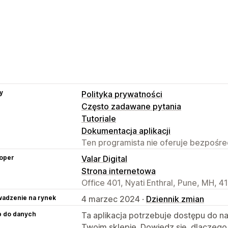
y
Polityka prywatności
Często zadawane pytania
Tutoriale
Dokumentacja aplikacji
Ten programista nie oferuje bezpośred
oper
Valar Digital
Strona internetowa
Office 401, Nyati Enthral, Pune, MH, 41
adzenie na rynek
4 marzec 2024 ·
Dziennik zmian
p do danych
Ta aplikacja potrzebuje dostępu do n
Twoim sklepie. Dowiedz się, dlaczego