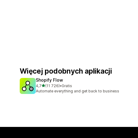
Więcej podobnych aplikacji
Shopify Flow
na 5 gwiazdek
4,7
(11 726)
•
Gratis
Łączna liczba recenzji: 11726
Automate everything and get back to business