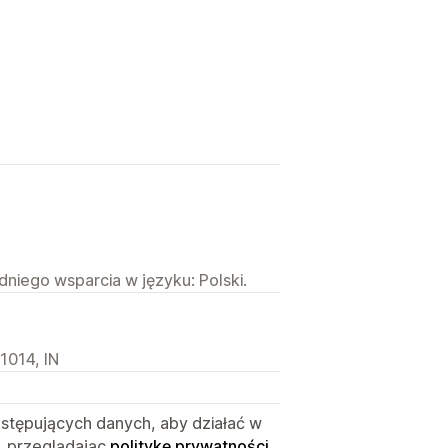
niego wsparcia w języku: Polski.
1014, IN
astępujących danych, aby działać w
, przeglądając
politykę prywatności