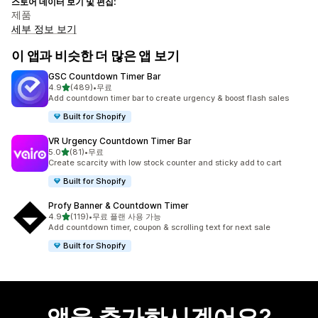
스토어 데이터 보기 및 편집:
제품
세부 정보 보기
이 앱과 비슷한 더 많은 앱 보기
GSC Countdown Timer Bar
별 5개 중
4.9
(489)
•
무료
총 리뷰 489개
Add countdown timer bar to create urgency & boost flash sales
Built for Shopify
VR Urgency Countdown Timer Bar
별 5개 중
5.0
(81)
•
무료
총 리뷰 81개
Create scarcity with low stock counter and sticky add to cart
Built for Shopify
Profy Banner & Countdown Timer
별 5개 중
4.9
(119)
•
무료 플랜 사용 가능
총 리뷰 119개
Add countdown timer, coupon & scrolling text for next sale
Built for Shopify
앱을 추가하시겠어요?