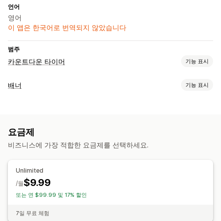
언어
영어
이 앱은 한국어로 번역되지 않았습니다
범주
카운트다운 타이머
기능 표시
표시 옵션
배너
기능 표시
공지 사항 표시줄
팝업
배너 유형
타이밍 옵션
홍보형
예약됨
날짜 범위
방문당 재설정
고정 종료 날짜
고정 분
요금제
맞춤 설정
일회성
세션 기반
비즈니스에 가장 적합한 요금제를 선택하세요.
배너 위치
링크 및 버튼
배경
색상 및 글꼴
모바일 반응형
타이머 유형
Unlimited
일일 특가
반짝 세일
기간 한정 프로모션
특별 행사
선주문
$9.99
/월
제품 출시
배송 마감
스토어 시작
또는 연 $99.99 및 17% 할인
7일 무료 체험