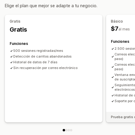
Elige el plan que mejor se adapte a tu negocio.
Seguimiento de conversión
Flujos de trabajos automatizados
Gratis
Básico
Opciones de muestra
$7
Gratis
al mes
Códigos de descuento personalizados
Activadores
Plantillas
Seguimiento del comportamiento
Funciones
Funciones
2.500 sesio
500 sesiones registradas/mes
Correos elec
Detección de carritos abandonados
paso)
Historial de datos de 7 días
Correos elec
Sin recuperación por correo electrónico
paso)
Ventana emer
de suscripto
Seguimiento 
electrónicos
Historial de
Soporte por 
Prueba gratis 