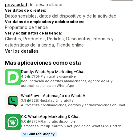
privacidad
del desarrollador.
Ver datos de clientes:
Datos sensibles, datos del dispositivo y de la actividad
Ver datos de empleados y colaboradores:
Propietario de tienda
Ver y editar datos de la tienda:
Clientes, Productos, Pedidos, Descuentos, Informes y
estadísticas de la tienda, Tienda online
Ver los detalles
Más aplicaciones como esta
Dondy: WhatsApp Marketing+Chat
de 5 estrellas
4.8
(770)
•
Plan gratis disponible
770 reseñas en total
Recuperación de carritos abandonados, agente de IA y
automatizaciones en WhatsApp
WhatFlow ‑ Automação do WhatsA
de 5 estrellas
3.9
(328)
•
Instalación gratuita
328 reseñas en total
Automatiza confirmaciones, carritos y actualizaciones en Chat
CK: WhatsApp Marketing & Chat
de 5 estrellas
5.0
(275)
•
Plan gratis disponible
275 reseñas en total
Campañas, recup. carrito & act. pedido en WhatsApp + boton
Built for Shopify