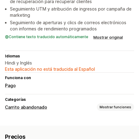
de recuperación para recuperar clientes
Seguimiento UTM y atribución de ingresos por campaña de
marketing
Seguimiento de aperturas y clics de correos electrónicos
con informes de rendimiento programados
Contiene texto traducido automáticamente
Mostrar original
Idiomas
Hindi y Inglés
Esta aplicación no está traducida al Español
Funciona con
Pago
Categorías
Carrito abandonado
Mostrar funciones
Recuperación de carritos
Recordatorios de correo electrónico
Precios
Campañas personalizadas
Ofertas de descuentos