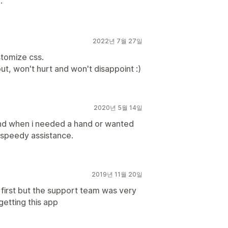
.
2022년 7월 27일
stomize css.
ut, won't hurt and won't disappoint :)
2020년 5월 14일
and when i needed a hand or wanted
h speedy assistance.
2019년 11월 20일
 at first but the support team was very
getting this app