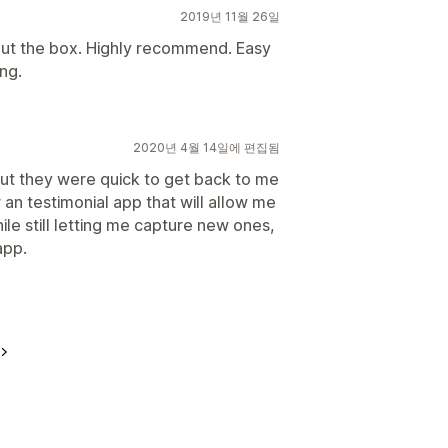
2019년 11월 26일
out the box. Highly recommend. Easy
ng.
2020년 4월 14일에 편집됨
 but they were quick to get back to me
or an testimonial app that will allow me
ile still letting me capture new ones,
app.