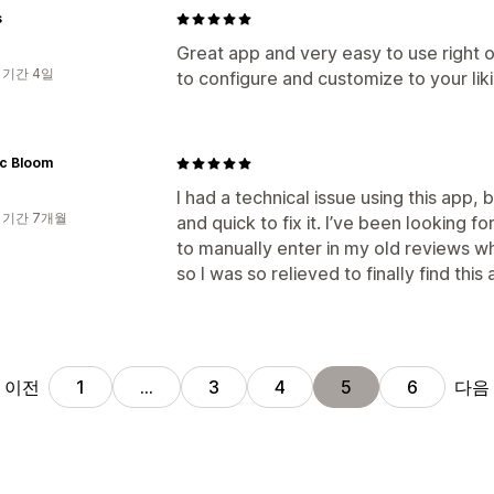
s
Great app and very easy to use right 
 기간 4일
to configure and customize to your liki
ic Bloom
I had a technical issue using this app,
 기간 7개월
and quick to fix it. I’ve been looking f
to manually enter in my old reviews wh
so I was so relieved to finally find this 
이전
다음
1
…
3
4
5
6