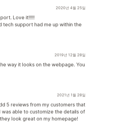
2020년 4월 25일
rt. Love it!!!!!
nd tech support had me up within the
2019년 12월 28일
he way it looks on the webpage. You
2021년 1월 28일
 add 5 reviews from my customers that
I was able to customize the details of
 they look great on my homepage!