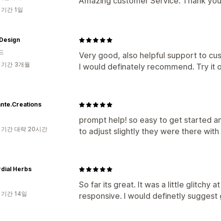
Amazing customer Service. Thank you
 기간 1일
 Design
드
Very good, also helpful support to cu
 기간 3개월
I would definately recommend. Try it o
nte.Creations
prompt help! so easy to get started 
 기간 대략 20시간
to adjust slightly they were there wit
dial Herbs
So far its great. It was a little glitchy
 기간 14일
responsive. I would definetly suggest 