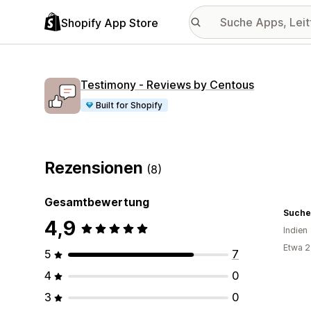
Shopify App Store
Testimony ‑ Reviews by Centous
Built for Shopify
Rezensionen
(8)
Gesamtbewertung
Suche
4,9
Indien
Etwa 2
5
7
4
0
3
0