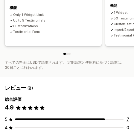
機能
機能
1 Widget
Only 1 Widget Limit
50 Testimon
Up to 5 Testimonials
Customizati
Customizations
Import/Expor
Testimonial Form
Testimonial 
すべての料金はUSDで請求されます。 定期請求と使用料に基づく請求は、
30日ごとに行われます。
レビュー
(8)
総合評価
4.9
5
7
4
0