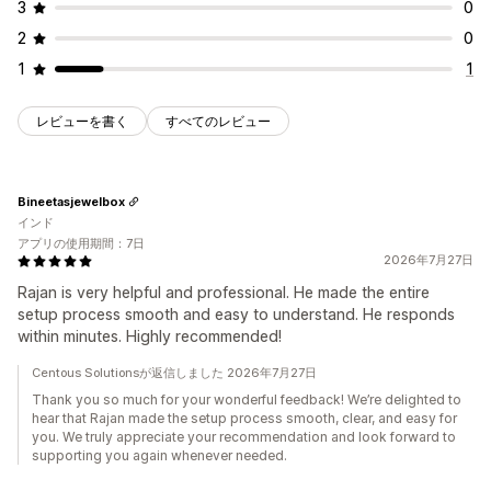
3
0
2
0
1
1
レビューを書く
すべてのレビュー
Bineetasjewelbox
インド
アプリの使用期間：7日
2026年7月27日
Rajan is very helpful and professional. He made the entire
setup process smooth and easy to understand. He responds
within minutes. Highly recommended!
Centous Solutionsが返信しました 2026年7月27日
Thank you so much for your wonderful feedback! We’re delighted to
hear that Rajan made the setup process smooth, clear, and easy for
you. We truly appreciate your recommendation and look forward to
supporting you again whenever needed.