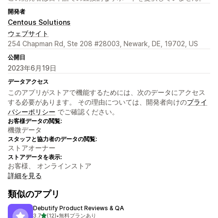
開発者
Centous Solutions
ウェブサイト
254 Chapman Rd, Ste 208 #28003, Newark, DE, 19702, US
公開日
2023年6月19日
データアクセス
このアプリがストアで機能するためには、次のデータにアクセス
する必要があります。 その理由については、開発者向けの
プライ
バシーポリシー
でご確認ください。
お客様データの閲覧:
機微データ
スタッフと協力者のデータの閲覧:
ストアオーナー
ストアデータを表示:
お客様、 オンラインストア
詳細を見る
類似のアプリ
Debutify Product Reviews & QA
5つ星中
3.7
(12)
•
無料プランあり