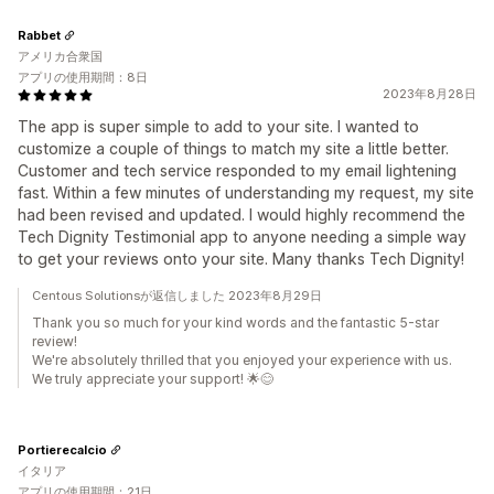
Rabbet
アメリカ合衆国
アプリの使用期間：8日
2023年8月28日
The app is super simple to add to your site. I wanted to
customize a couple of things to match my site a little better.
Customer and tech service responded to my email lightening
fast. Within a few minutes of understanding my request, my site
had been revised and updated. I would highly recommend the
Tech Dignity Testimonial app to anyone needing a simple way
to get your reviews onto your site. Many thanks Tech Dignity!
Centous Solutionsが返信しました 2023年8月29日
Thank you so much for your kind words and the fantastic 5-star
review!
We're absolutely thrilled that you enjoyed your experience with us.
We truly appreciate your support! 🌟😊
Portierecalcio
イタリア
アプリの使用期間：21日