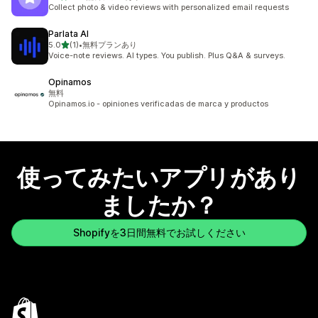
合計レビュー数：12件
Collect photo & video reviews with personalized email requests
Parlata AI
5つ星中
5.0
(1)
•
無料プランあり
合計レビュー数：1件
Voice-note reviews. AI types. You publish. Plus Q&A & surveys.
Opinamos
無料
Opinamos.io - opiniones verificadas de marca y productos
使ってみたいアプリがあり
ましたか？
Shopifyを3日間無料でお試しください