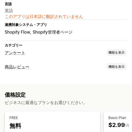
言語
英語
このアプリは日本語に翻訳されていません
連携対象システム・アプリ
Shopify Flow
Shopify管理者ページ
カテゴリー
アンケート
機能を表示
フォームのカスタマイズ
商品レビュー
機能を表示
カスタムスタイル
ファイルのアップロード
テンプレート
表示オプション
アンケートタイプ
テスティモニアル
写真のレビュー
星評価
バッジ
カルーセル
顧客満足度
商品フィードバック
価格設定
グリッドレイアウト
レビュー一覧ページ
上位のレビュー
ビジネスに最適なプランをお選びください。
エントリー管理
レビューの収集方法
メール
顧客セグメント
フォーム
FREE
Basic Plan
$2.99
無料
/月