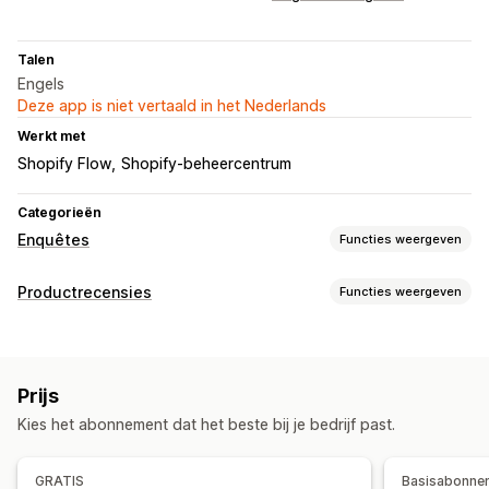
Talen
Engels
Deze app is niet vertaald in het Nederlands
Werkt met
Shopify Flow
Shopify-beheercentrum
Categorieën
Enquêtes
Functies weergeven
Formulieraanpassing
Productrecensies
Functies weergeven
Aangepaste stijlen
Bestanden uploaden
Templates
Weergaveopties
Enquêtetypen
Testimonials
Recensies met foto
Sterwaarderingen
Klanttevredenheid
Productfeedback
Prijs
Badges
Carrousels
Grid-indeling
Kies het abonnement dat het beste bij je bedrijf past.
Pagina met alleen recensies
Beste recensies
Indieningsbeheer
E-mail
Klantsegmenten
Manieren om recensies te verzamelen
GRATIS
Basisabonne