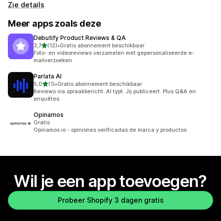
Zie details
Meer apps zoals deze
Debutify Product Reviews & QA
van 5 sterren
3,7
(12)
•
Gratis abonnement beschikbaar
12 recensies in totaal
Foto- en videoreviews verzamelen met gepersonaliseerde e-
mailverzoeken
Parlata AI
van 5 sterren
5,0
(1)
•
Gratis abonnement beschikbaar
1 recensies in totaal
Reviews via spraakbericht. AI typt. Jij publiceert. Plus Q&A en
enquêtes.
Opinamos
Gratis
Opinamos.io - opiniones verificadas de marca y productos
Wil je een app toevoegen?
Probeer Shopify 3 dagen gratis