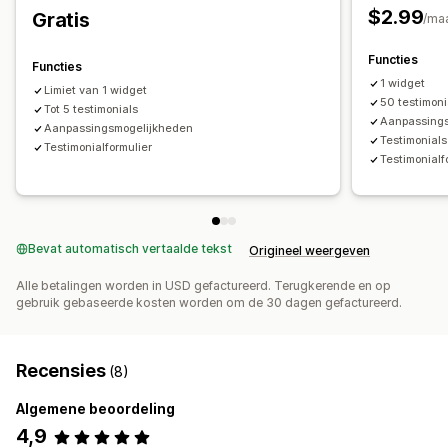
Formulieren
$2.99
Gratis
/ma
Functies
Functies
1 widget
Limiet van 1 widget
50 testimoni
Tot 5 testimonials
Aanpassing
Aanpassingsmogelijkheden
Testimonials
Testimonialformulier
Testimonialf
Bevat automatisch vertaalde tekst
Origineel weergeven
Alle betalingen worden in USD gefactureerd. Terugkerende en op
gebruik gebaseerde kosten worden om de 30 dagen gefactureerd.
Recensies
(8)
Algemene beoordeling
4,9