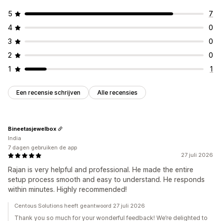
5
7
4
0
3
0
2
0
1
1
Een recensie schrijven
Alle recensies
Bineetasjewelbox
India
7 dagen gebruiken de app
27 juli 2026
Rajan is very helpful and professional. He made the entire
setup process smooth and easy to understand. He responds
within minutes. Highly recommended!
Centous Solutions heeft geantwoord 27 juli 2026
Thank you so much for your wonderful feedback! We’re delighted to