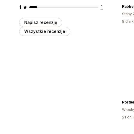
1
1
Rabbe
Stany 
8 dni k
Napisz recenzję
Wszystkie recenzje
Portie
Włoch
21 dni 