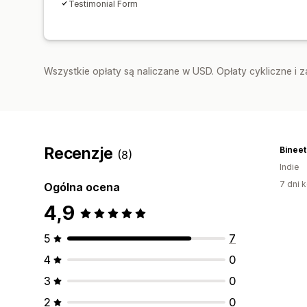
Testimonial Form
Wszystkie opłaty są naliczane w USD. Opłaty cykliczne i 
Recenzje
Binee
(8)
Indie
7 dni k
Ogólna ocena
4,9
5
7
4
0
3
0
2
0