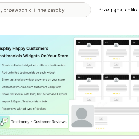
Przeglądaj aplika
nione obrazy w galerii