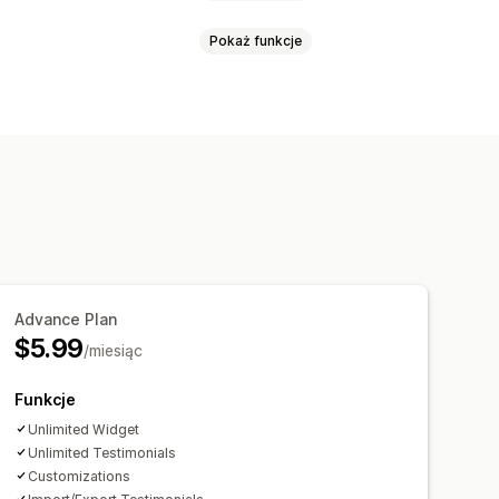
Pokaż funkcje
iku
Wzorce
iczba gwiazdek
Znaczki
Karuzele
produktów
ji
Najlepsze recenzje
Advance Plan
$5.99
/miesiąc
Funkcje
Unlimited Widget
Unlimited Testimonials
Customizations