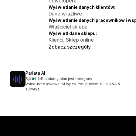
dewelopera.
Wyświetlanie danych klientów:
Dane wrażliwe
Wyświetlanie danych pracowników i ws
Właściciel sklepu
Wyświetl dane sklepu:
Klienci, Sklep online
Zobacz szczegóły
Parlata AI
na 5 gwiazdek
5,0
(1)
•
Bezpłatny plan jest dostępny
Łączna liczba recenzji: 1
Voice-note reviews. AI types. You publish. Plus Q&A &
surveys.