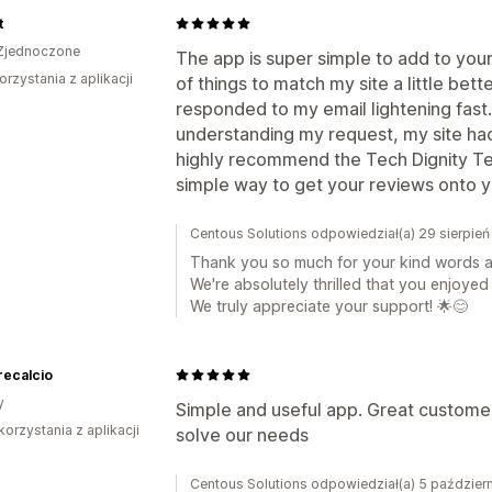
t
Zjednoczone
The app is super simple to add to your
orzystania z aplikacji
of things to match my site a little bet
responded to my email lightening fast.
understanding my request, my site ha
highly recommend the Tech Dignity Te
simple way to get your reviews onto y
Centous Solutions odpowiedział(a) 29 sierpie
Thank you so much for your kind words an
We're absolutely thrilled that you enjoyed
We truly appreciate your support! 🌟😊
recalcio
y
Simple and useful app. Great customer 
korzystania z aplikacji
solve our needs
Centous Solutions odpowiedział(a) 5 paździer