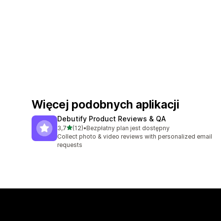
Więcej podobnych aplikacji
Debutify Product Reviews & QA
na 5 gwiazdek
3,7
(12)
•
Bezpłatny plan jest dostępny
Łączna liczba recenzji: 12
Collect photo & video reviews with personalized email
requests