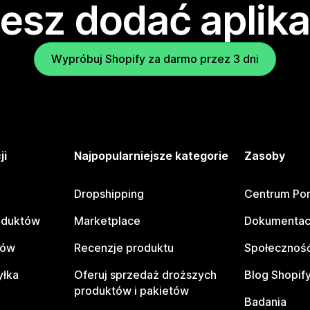
esz dodać aplika
Wypróbuj Shopify za darmo przez 3 dni
ji
Najpopularniejsze kategorie
Zasoby
Dropshipping
Centrum Po
oduktów
Marketplace
Dokumentac
tów
Recenzje produktu
Społeczność
yłka
Oferuj sprzedaż droższych
Blog Shopif
produktów i pakietów
Badania