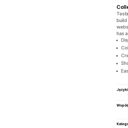
Coll
Testi
build
websi
has a
Dis
Col
Cre
Sho
Eas
Języki
Współ
Katego