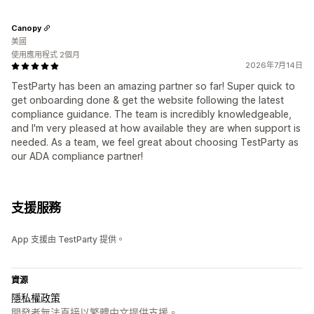
Canopy
美國
使用應用程式 2個月
2026年7月14日
TestParty has been an amazing partner so far! Super quick to
get onboarding done & get the website following the latest
compliance guidance. The team is incredibly knowledgeable,
and I'm very pleased at how available they are when support is
needed. As a team, we feel great about choosing TestParty as
our ADA compliance partner!
支援服務
App 支援由 TestParty 提供。
資源
隱私權政策
開發者無法直接以繁體中文提供支援。