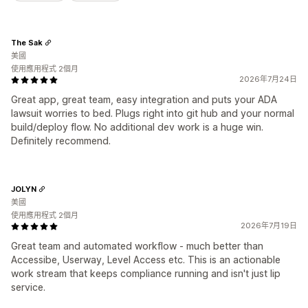
The Sak
美國
使用應用程式 2個月
2026年7月24日
Great app, great team, easy integration and puts your ADA
lawsuit worries to bed. Plugs right into git hub and your normal
build/deploy flow. No additional dev work is a huge win.
Definitely recommend.
JOLYN
美國
使用應用程式 2個月
2026年7月19日
Great team and automated workflow - much better than
Accessibe, Userway, Level Access etc. This is an actionable
work stream that keeps compliance running and isn't just lip
service.