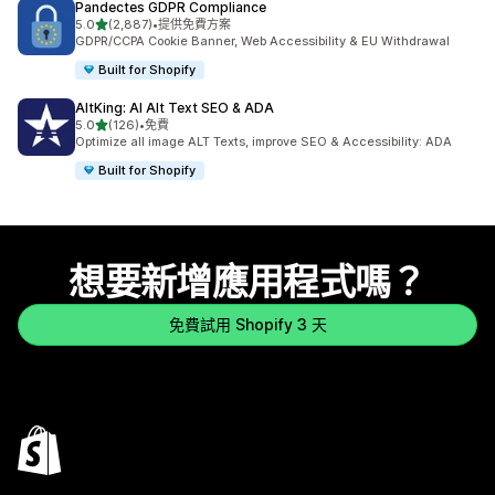
Pandectes GDPR Compliance
滿分 5 顆星
5.0
(2,887)
•
提供免費方案
共有 2887 則評價
GDPR/CCPA Cookie Banner, Web Accessibility & EU Withdrawal
Built for Shopify
AltKing: AI Alt Text SEO & ADA
滿分 5 顆星
5.0
(126)
•
免費
共有 126 則評價
Optimize all image ALT Texts, improve SEO & Accessibility: ADA
Built for Shopify
想要新增應用程式嗎？
免費試用 Shopify 3 天