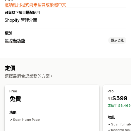
這項應用程式尚未翻譯成繁體中文
可與以下項目搭配使用
Shopify 管理介面
類別
無障礙功能
顯示功能
法規遵循類型
ADA
AODA
EAA
WCAG
地區限制設定
定價
無障礙功能工具
選擇最適合您業務的方案。
鍵盤導覽
替代文字
採用 AI 技術
報告
分析
Free
Pro
$599
免費
/月
或每年 $6,46
功能
功能
Scan Home Page
Scan full si
Receive top 