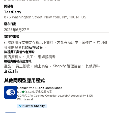
開發者
TestParty
875 Washington Street, New York, NY, 10014, US
發布日期
2025年6月27日
資料存取權
這項應用程式需要存取以下資料，才能在商店中正常運作。 原因請
參閱開發者的
隱私權政策
。
檢視員工與協作者資料:
商店擁有人、 員工、 網誌投稿者
檢視與編輯商店資料:
產品、 員工帳號、 線上商店、 Shopify 管理後台、 其他資料
查看詳情
其他同類型應用程式
Consentmo GDPR Compliance
滿分 5 顆星
5.0
(1,872)
•
提供免費方案
共有 1872 則評價
GDPR/CCPA Cookies Compliance,Web Accessibility & EU
Withdrawal
Built for Shopify