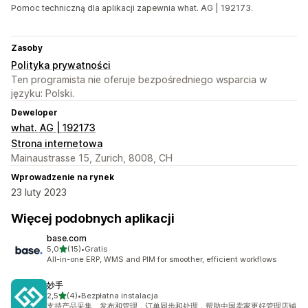
Pomoc techniczną dla aplikacji zapewnia what. AG | 192173.
Zasoby
Polityka prywatności
Ten programista nie oferuje bezpośredniego wsparcia w
języku: Polski.
Deweloper
what. AG | 192173
Strona internetowa
Mainaustrasse 15, Zurich, 8008, CH
Wprowadzenie na rynek
23 luty 2023
Więcej podobnych aplikacji
base.com
na 5 gwiazdek
5,0
(15)
•
Gratis
Łączna liczba recenzji: 15
All-in-one ERP, WMS and PIM for smoother, efficient workflows
妙手
na 5 gwiazdek
2,5
(4)
•
Bezpłatna instalacja
Łączna liczba recenzji: 4
支持产品采集、发布和管理，订单同步和处理，帮助中国卖家更好管理店铺