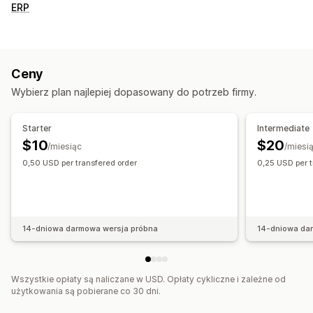
ERP
Ceny
Wybierz plan najlepiej dopasowany do potrzeb firmy.
Starter
Intermediate
$10
$20
/miesiąc
/miesi
0,50 USD per transfered order
0,25 USD per t
14-dniowa darmowa wersja próbna
14-dniowa da
Wszystkie opłaty są naliczane w USD. Opłaty cykliczne i zależne od
użytkowania są pobierane co 30 dni.