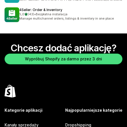
4Seller: Order & Inventory
na 5 gwiazdek
5,0
(43)
•
Bezpłatna instalacja
Łączna liczba recenzji: 43
Manage multichannel orders, listings & inventory in one place
Chcesz dodać aplikację?
Wypróbuj Shopify za darmo przez 3 dni
Kategorie aplikacji
Najpopularniejsze kategorie
Kanały sprzedaży
Dropshipping