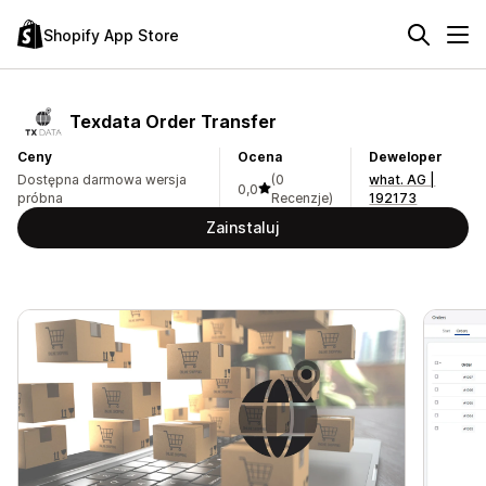
Shopify App Store
Texdata Order Transfer
Ceny
Ocena
Deweloper
Dostępna darmowa wersja
(0
what. AG |
0,0
próbna
Recenzje)
192173
Zainstaluj