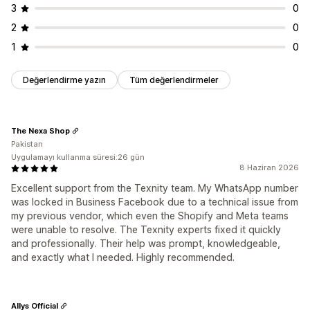
3
0
2
0
1
0
Değerlendirme yazın
Tüm değerlendirmeler
The Nexa Shop
Pakistan
Uygulamayı kullanma süresi:26 gün
8 Haziran 2026
Excellent support from the Texnity team. My WhatsApp number
was locked in Business Facebook due to a technical issue from
my previous vendor, which even the Shopify and Meta teams
were unable to resolve. The Texnity experts fixed it quickly
and professionally. Their help was prompt, knowledgeable,
and exactly what I needed. Highly recommended.
Allys Official