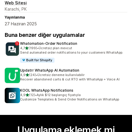
Web Sitesi
Karachi, PK
Yayınlanma
27 Haziran 2025
Buna benzer diğer uygulamalar
Whatomation‑Order Notification
5 yıldız üzerinden
4,7
(199)
•
Ücretsiz plan mevcut
toplam 199 değerlendirme
Send automated order notifications to your customers WhatsApp.
Built for Shopify
Updatrr WhatsApp AI Automation
5 yıldız üzerinden
4,9
(24)
•
Ücretsiz deneme kullanılabilir
toplam 24 değerlendirme
Recover abandoned carts & cut RTO with WhatsApp + Voice AI
KOOL WhatsApp Notifications
5 yıldız üzerinden
4,9
(12)
•
Aylık $12 başlangıç fiyatıyla
toplam 12 değerlendirme
Customize Templates & Send Order Notifications on WhatsApp
Uygulama eklemek mi