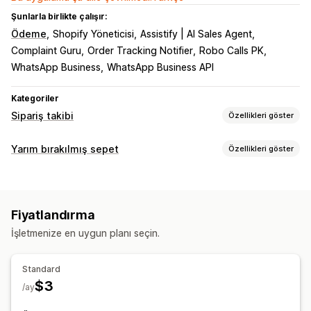
Şunlarla birlikte çalışır:
Ödeme
Shopify Yöneticisi
Assistify | AI Sales Agent
Complaint Guru
Order Tracking Notifier
Robo Calls PK
WhatsApp Business
WhatsApp Business API
Kategoriler
Sipariş takibi
Özellikleri göster
İzleme
Yarım bırakılmış sepet
Özellikleri göster
Sipariş sorgulama sayfası
Gerçek zamanlı takip
Sepet kurtarma
Tahmini teslimat tarihi
API
Kişiselleştirilmiş kampanyalar
SMS bildirimleri
Bildirimler
Fiyatlandırma
Çoklu kanalda mesajlaşma
İndirim teklifleri
Gerçek zamanlı bildirimler
Özel bildirimler
Otomasyonlar
İşletmenize en uygun planı seçin.
Otomatik iş akışları
Standard
$3
/ay